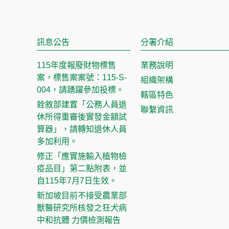
訊息公告
分署介紹
115年度報廢財物標售
業務說明
案，標售案案號：115-S-
組織架構
004，請踴躍參加投標。
轄區特色
銓敘部建置「公務人員退
聯繫資訊
休所得重審後實發金額試
算器」，請轉知退休人員
多加利用。
修正「應實施輸入植物檢
疫品目」第二點附表，並
自115年7月7日生效。
新加坡目前不接受農業部
獸醫研究所核發之狂犬病
中和抗體 力價檢測報告