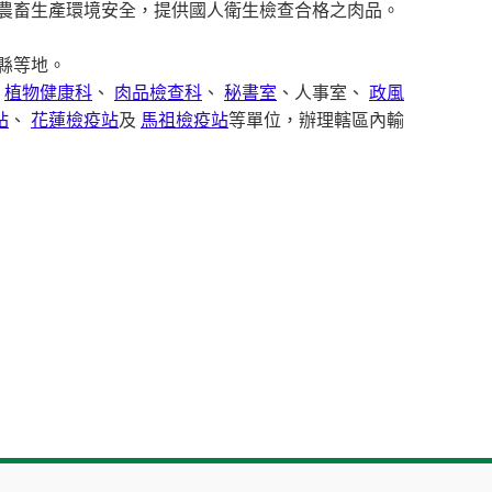
農畜生產環境安全，提供國人衛生檢查合格之肉品。
縣等地。
、
植物健康科
、
肉品檢查科
、
秘書室
、人事室、
政風
站
、
花蓮檢疫站
及
馬祖檢疫站
等單位，辦理轄區內輸