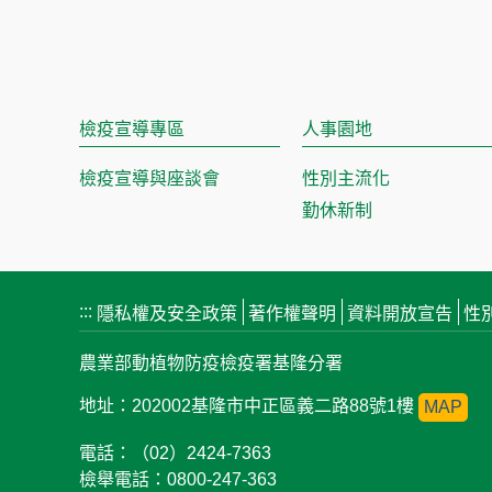
檢疫宣導專區
人事園地
檢疫宣導與座談會
性別主流化
勤休新制
:::
隱私權及安全政策
著作權聲明
資料開放宣告
性
農業部動植物防疫檢疫署基隆分署
地址：202002基隆市中正區義二路88號1樓
MAP
電話：（02）2424-7363
檢舉電話：0800-247-363