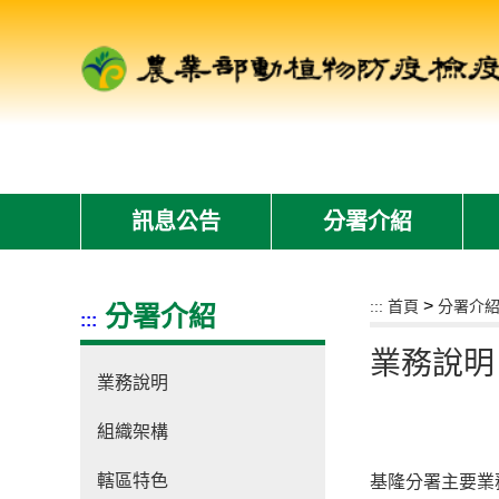
跳
到
主
要
內
容
區
塊
訊息公告
分署介紹
s
>
:::
首頁
分署介
分署介紹
:::
業務說明
業務說明
組織架構
轄區特色
基隆分署主要業