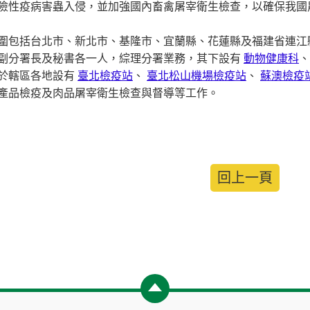
險性疫病害蟲入侵，並加強國內畜禽屠宰衛生檢查，以確保我國
圍包括台北市、新北市、基隆市、宜蘭縣、花蓮縣及福建省連江
副分署長及秘書各一人，綜理分署業務，其下設有
動物健康科
於轄區各地設有
臺北檢疫站
、
臺北松山機場檢疫站
、
蘇澳檢疫
產品檢疫及肉品屠宰衛生檢查與督導等工作。
回上一頁