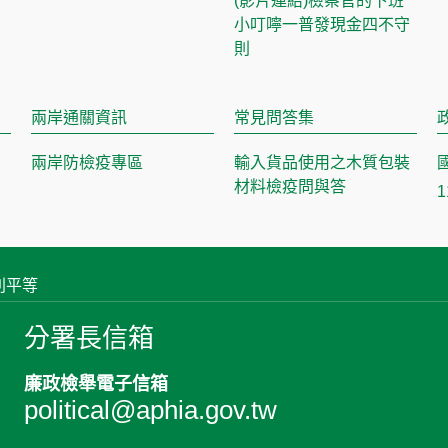
(影片連結)檢察官的下班
小叮嚀一普發現金四不守
則
兩岸通關資訊
常見問答集
兩岸防檢疫專區
輸入貨品使用之木質包裝
材料檢疫問與答
別平等
分署長信箱
廉政檢舉電子信箱
political@aphia.gov.tw