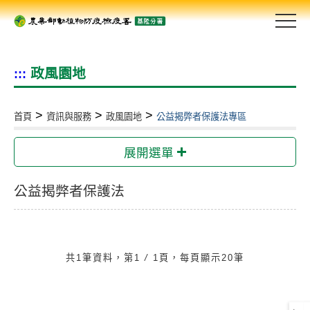
跳
到
主
要
政風園地
:::
內
容
區
>
>
>
首頁
資訊與服務
政風園地
公益揭弊者保護法專區
塊
s
展開選單
公益揭弊者保護法
共1筆資料，第1
/
1頁，每頁顯示20筆