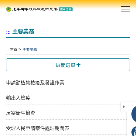
跳
到
主
要
主要業務
:::
內
容
區
>
:::
首頁
主要業務
塊
展開選單
申請動植物檢疫及發證作業
輸出入檢疫
屠宰衛生檢查
受理人民申請案件處理期間表