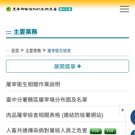
跳
到
主
要
主要業務
:::
內
容
區
>
>
:::
首頁
主要業務
屠宰衛生檢查
塊
展開選單
屠宰衛生相關作業說明
臺中分署轄區屠宰場分布圖及名單
肉品屠宰檢查相關表格 (連結防檢署網站)
人畜共通傳染病對屠檢人員之危害
PDF
PDF