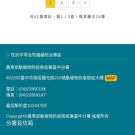
1
2
3
>
共41筆資料，第1
/
3頁，每頁顯示20筆
:::
性別平等及性騷擾防治專區
農業部動植物防疫檢疫署臺中分署
402202臺中市南區國光路250號動植物防疫檢疫大樓
MAP
電話：(04)22850198
傳真：(04)22858147
最佳解析度1024X768
Copyright©農業部動植物防疫檢疫署臺中分署 版權所有
分署長信箱