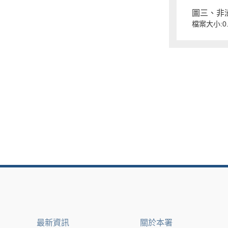
圖三、非洲
檔案大小:0.
最新資訊
關於本署