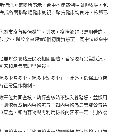
最新情況。應變所表示，台中梧棲案例場關聯牧場，包
已完成各關聯豬場健康訪視，豬隻健康均良好，檢體已
他縣市沒有疫情發生。其次，疫情並非只是用看的，
室之外，還於全臺建置6個初篩實驗室，其中位於臺中
是要呼籲養豬農民及相關團體，若發現有異常狀況，
國家和產業應即早通報。
吃多少煮多少、吃多少點多少」，此外，環保單位皆
持正常運作機制。
政單位共同查核，執行查核時不進入養豬場，並採用
，則依蒸煮槽內容物處置：如內容物為農業部公告禁
位查處，如內容物與再利用檢核內容不一定，則依廢
製運輸車輛、活豬運輸車輛的關聯場進行採檢，目前