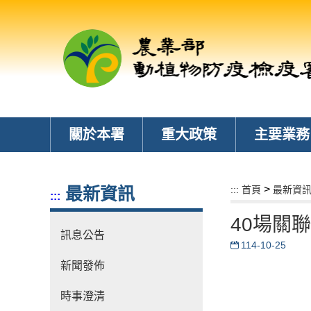
跳
到
主
要
內
容
區
塊
關於本署
重大政策
主要業務
>
最新資訊
:::
首頁
最新資
:::
40場關
訊息公告
114-10-25
新聞發佈
時事澄清