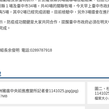
栗縣１場及臺中市34場，共40場的關聯牧場，今天早上臺中市
有5場，其中2場已經完成送驗，目前檢驗中，另外3場還會在進
示，防疫成功關鍵是大家共同合作，提醒臺中市政府必須在明天中
完成。
長余俊明 電話:0289787918
載
圖二、
豬瘟中央前進應變所記者會1141025.jpg(jpg)
1141025
7MB
檔案大小: