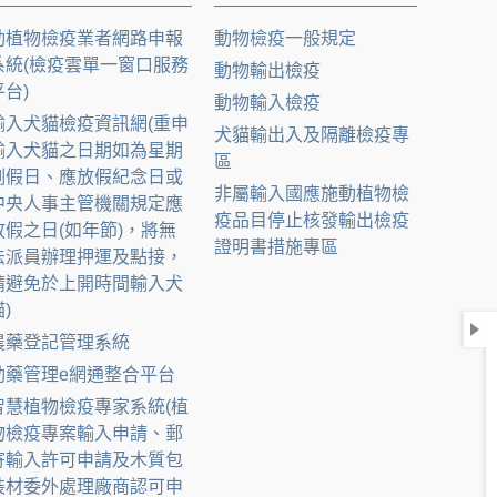
動植物檢疫業者網路申報
動物檢疫一般規定
系統(檢疫雲單一窗口服務
動物輸出檢疫
平台)
動物輸入檢疫
輸入犬貓檢疫資訊網(重申
犬貓輸出入及隔離檢疫專
輸入犬貓之日期如為星期
區
例假日、應放假紀念日或
非屬輸入國應施動植物檢
中央人事主管機關規定應
疫品目停止核發輸出檢疫
放假之日(如年節)，將無
證明書措施專區
法派員辦理押運及點接，
請避免於上開時間輸入犬
)
農藥登記管理系統
動藥管理e網通整合平台
智慧植物檢疫專家系統(植
物檢疫專案輸入申請、郵
寄輸入許可申請及木質包
裝材委外處理廠商認可申