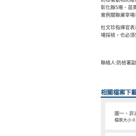
彰化縣5場、苗
案例關聯屠宰場
杜文珍指揮官表
場採檢，也必須
聯絡人:防檢署副組
相關檔案下
圖一、非洲
檔案大小:0.