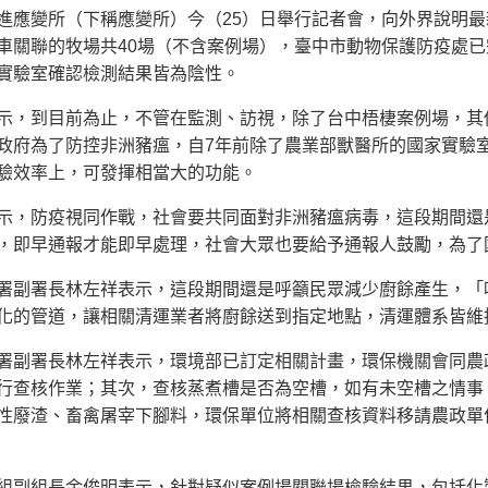
進應變所（下稱應變所）今（25）日舉行記者會，向外界說明
車關聯的牧場共40場（不含案例場），臺中市動物保護防疫處
實驗室確認檢測結果皆為陰性。
示，到目前為止，不管在監測、訪視，除了台中梧棲案例場，其
政府為了防控非洲豬瘟，自7年前除了農業部獸醫所的國家實驗
驗效率上，可發揮相當大的功能。
示，防疫視同作戰，社會要共同面對非洲豬瘟病毒，這段期間還
，即早通報才能即早處理，社會大眾也要給予通報人鼓勵，為了
署副署長林左祥表示，這段期間還是呼籲民眾減少廚餘產生，「
化的管道，讓相關清運業者將廚餘送到指定地點，清運體系皆維
署副署長林左祥表示，環境部已訂定相關計畫，環保機關會同農
行查核作業；其次，查核蒸煮槽是否為空槽，如有未空槽之情事
性廢渣、畜禽屠宰下腳料，環保單位將相關查核資料移請農政單
組副組長余俊明表示，針對疑似案例場關聯場檢驗結果，包括化