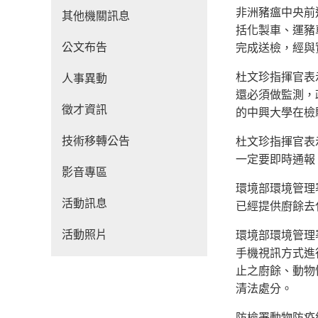
非洲豬瘟中央前
其他機關訊息
括化製車、運豬
公文布告
完成送檢，經與
杜文珍指揮官表
人事異動
還必須做監測，
徵才資訊
的中興大學在檢
技術移轉公告
杜文珍指揮官表
一定要即時通報
影音專區
環境部環境管理
活動訊息
已經提供廚餘去
活動照片
環境部環境管理
手機視訊方式進
止之廚餘、動物
清法處分。
防檢署動物防疫