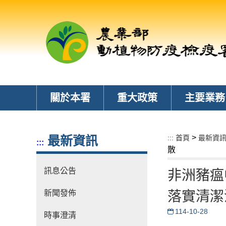
跳
到
主
要
內
容
區
塊
關於本署
重大政策
主要業務
>
最新資訊
:::
首頁
最新資
:::
散
訊息公告
非洲豬瘟
新聞發佈
落實清潔
114-10-28
時事澄清