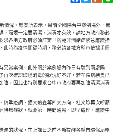
最新情況。應變所表示，目前全國除台中案例場外，無
調，環境一定要清潔，消毒才有效，請地方政府務必
要求各地方政府必須訂定「防範非洲豬瘟緊急應變措
，此時為疫情關鍵時期，務必請各地方縣市依據手冊
有異常案例。此外關於案例場內昨日有驗到兩處陽
了再次確認環境消毒的狀況好不好，若在罹病豬隻已
加強，因此也特別要求台中市政府要再加強清潔消毒
、精準疫調、擴大追查等四大方向，杜文珍再次呼籲
洲豬瘟症狀，就要第一時間通報、即早處理，應變中
清運的狀況，在上課日之前不斷提醒各縣市環保局務