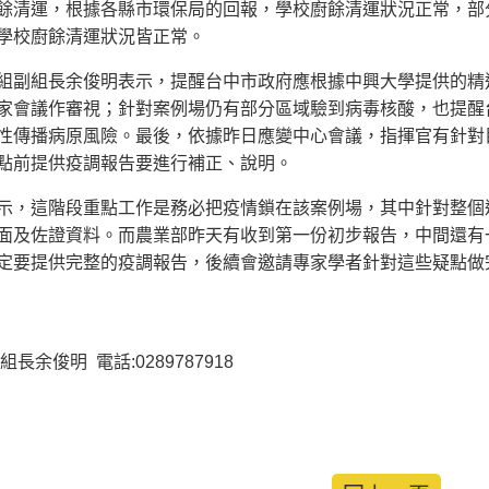
餘清運，根據各縣市環保局的回報，學校廚餘清運狀況正常，部
學校廚餘清運狀況皆正常。
組副組長余俊明表示，提醒台中市政府應根據中興大學提供的精
家會議作審視；針對案例場仍有部分區域驗到病毒核酸，也提醒
性傳播病原風險。最後，依據昨日應變中心會議，指揮官有針對
點前提供疫調報告要進行補正、說明。
示，這階段重點工作是務必把疫情鎖在該案例場，其中針對整個
面及佐證資料。而農業部昨天有收到第一份初步報告，中間還有
定要提供完整的疫調報告，後續會邀請專家學者針對這些疑點做
長余俊明 電話:0289787918