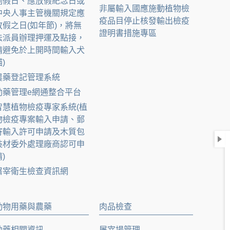
例假日、應放假紀念日或
非屬輸入國應施動植物檢
中央人事主管機關規定應
疫品目停止核發輸出檢疫
放假之日(如年節)，將無
證明書措施專區
法派員辦理押運及點接，
請避免於上開時間輸入犬
)
農藥登記管理系統
動藥管理e網通整合平台
智慧植物檢疫專家系統(植
物檢疫專案輸入申請、郵
寄輸入許可申請及木質包
裝材委外處理廠商認可申
)
屠宰衛生檢查資訊網
動物用藥與農藥
肉品檢查
動藥相關資訊
屠宰場管理