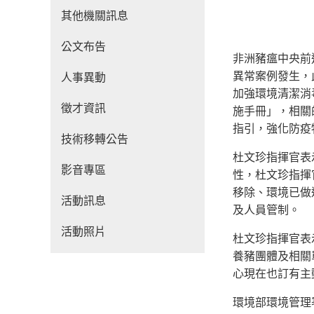
其他機關訊息
公文布告
非洲豬瘟中央前
異常案例發生，
人事異動
加強環境清潔消
徵才資訊
施手冊」，相關
指引，強化防疫
技術移轉公告
杜文珍指揮官表
影音專區
性，杜文珍指揮
移除、環境已做
活動訊息
及人員管制。
活動照片
杜文珍指揮官表
養豬團體及相關
心現在也訂有主
環境部環境管理