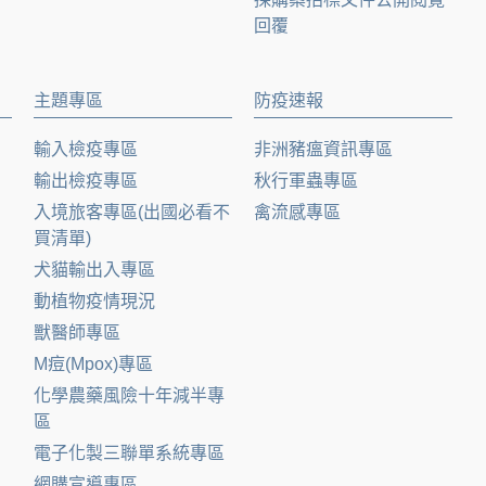
回覆
主題專區
防疫速報
輸入檢疫專區
非洲豬瘟資訊專區
輸出檢疫專區
秋行軍蟲專區
入境旅客專區(出國必看不
禽流感專區
買清單)
犬貓輸出入專區
動植物疫情現況
獸醫師專區
M痘(Mpox)專區
化學農藥風險十年減半專
區
電子化製三聯單系統專區
網購宣導專區