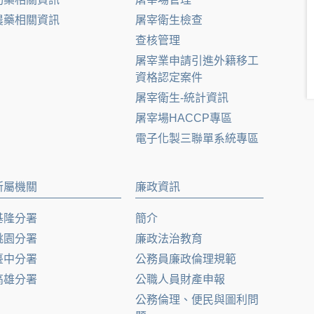
農藥相關資訊
屠宰衛生檢查
查核管理
屠宰業申請引進外籍移工
資格認定案件
屠宰衛生-統計資訊
屠宰場HACCP專區
電子化製三聯單系統專區
所屬機關
廉政資訊
基隆分署
簡介
桃園分署
廉政法治教育
臺中分署
公務員廉政倫理規範
高雄分署
公職人員財產申報
公務倫理、便民與圖利問