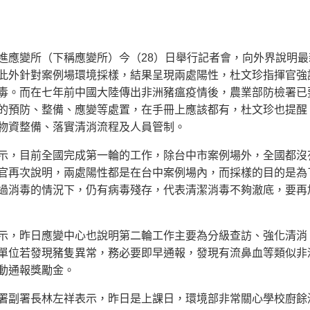
進應變所（下稱應變所）今（28）日舉行記者會，向外界說明
此外針對案例場環境採樣，結果呈現兩處陽性，杜文珍指揮官強
毒。而在七年前中國大陸傳出非洲豬瘟疫情後，農業部防檢署已
的預防、整備、應變等處置，在手冊上應該都有，杜文珍也提醒
物資整備、落實清消流程及人員管制。
示，目前全國完成第一輪的工作，除台中市案例場外，全國都沒
官再次說明，兩處陽性都是在台中案例場內，而採樣的目的是為
過消毒的情況下，仍有病毒殘存，代表清潔消毒不夠澈底，要再
示，昨日應變中心也說明第二輪工作主要為分級查訪、強化清消
單位若發現豬隻異常，務必要即早通報，發現有流鼻血等類似非
動通報獎勵金。
署副署長林左祥表示，昨日是上課日，環境部非常關心學校廚餘