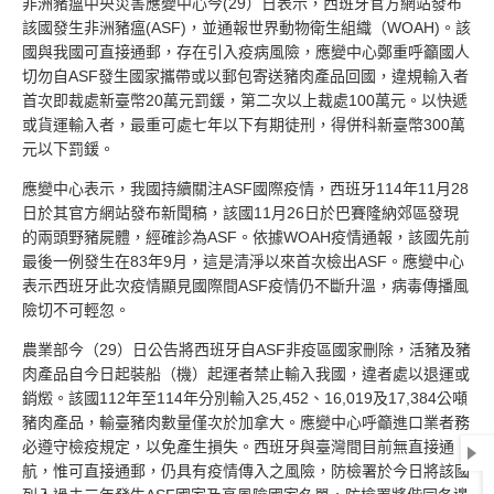
非洲豬瘟中央災害應變中心今(29）日表示，西班牙官方網站發布
該國發生非洲豬瘟(ASF)，並通報世界動物衛生組織（WOAH)。該
國與我國可直接通郵，存在引入疫病風險，應變中心鄭重呼籲國人
切勿自ASF發生國家攜帶或以郵包寄送豬肉產品回國，違規輸入者
首次即裁處新臺幣20萬元罰鍰，第二次以上裁處100萬元。以快遞
或貨運輸入者，最重可處七年以下有期徒刑，得併科新臺幣300萬
元以下罰鍰。
應變中心表示，我國持續關注ASF國際疫情，西班牙114年11月28
日於其官方網站發布新聞稿，該國11月26日於巴賽隆納郊區發現
的兩頭野豬屍體，經確診為ASF。依據WOAH疫情通報，該國先前
最後一例發生在83年9月，這是清淨以來首次檢出ASF。應變中心
表示西班牙此次疫情顯見國際間ASF疫情仍不斷升溫，病毒傳播風
險切不可輕忽。
農業部今（29）日公告將西班牙自ASF非疫區國家刪除，活豬及豬
肉產品自今日起裝船（機）起運者禁止輸入我國，違者處以退運或
銷燬。該國112年至114年分別輸入25,452、16,019及17,384公噸
豬肉產品，輸臺豬肉數量僅次於加拿大。應變中心呼籲進口業者務
必遵守檢疫規定，以免產生損失。西班牙與臺灣間目前無直接通
航，惟可直接通郵，仍具有疫情傳入之風險，防檢署於今日將該國