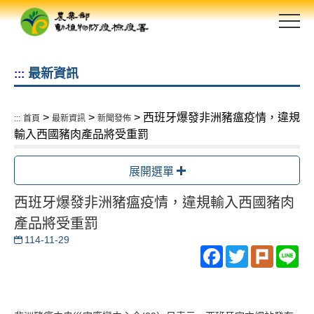
跳
到
主
要
最新資訊
:::
內
容
區
>
>
> 西班牙爆發非洲豬瘟疫情，違規
:::
首頁
最新資訊
新聞發佈
塊
輸入西國豬肉產品將受重罰
展開選單
西班牙爆發非洲豬瘟疫情，違規輸入西國豬肉
產品將受重罰
114-11-29
Facebook
Twitter
Plurk
Li