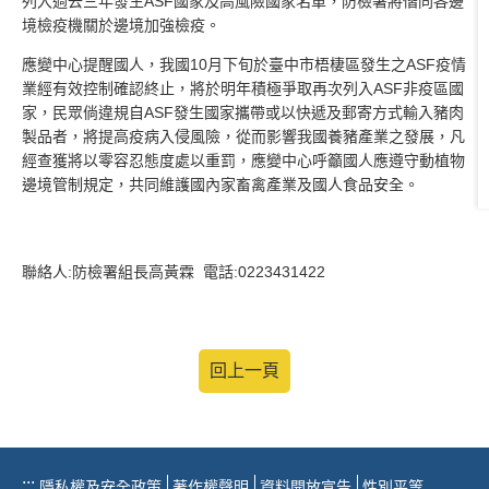
列入過去三年發生ASF國家及高風險國家名單，防檢署將偕同各邊
境檢疫機關於邊境加強檢疫。
應變中心提醒國人，我國10月下旬於臺中市梧棲區發生之ASF疫情
業經有效控制確認終止，將於明年積極爭取再次列入ASF非疫區國
家，民眾倘違規自ASF發生國家攜帶或以快遞及郵寄方式輸入豬肉
製品者，將提高疫病入侵風險，從而影響我國養豬產業之發展，凡
經查獲將以零容忍態度處以重罰，應變中心呼籲國人應遵守動植物
邊境管制規定，共同維護國內家畜禽產業及國人食品安全。
聯絡人:防檢署組長高黃霖 電話:0223431422
回上一頁
:::
隱私權及安全政策
著作權聲明
資料開放宣告
性別平等