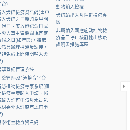
平台)
動物輸入檢疫
輸入犬貓檢疫資訊網(重申
犬貓輸出入及隔離檢疫專
輸入犬貓之日期如為星期
區
例假日、應放假紀念日或
非屬輸入國應施動植物檢
中央人事主管機關規定應
疫品目停止核發輸出檢疫
放假之日(如年節)，將無
證明書措施專區
法派員辦理押運及點接，
請避免於上開時間輸入犬
)
農藥登記管理系統
動藥管理e網通整合平台
智慧植物檢疫專家系統(植
物檢疫專案輸入申請、郵
寄輸入許可申請及木質包
裝材委外處理廠商認可申
)
屠宰衛生檢查資訊網