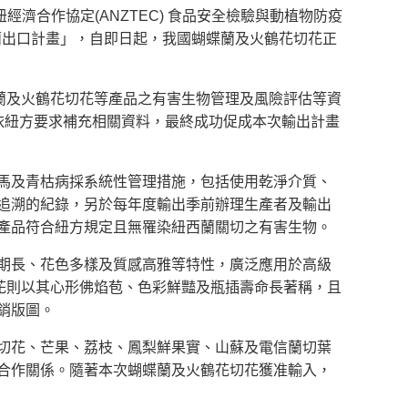
濟合作協定(ANZTEC) 食品安全檢驗與動植物防疫
西蘭出口計畫」，自即日起，我國蝴蝶蘭及火鶴花切花正
蘭及火鶴花切花等產品之有害生物管理及風險評估等資
依紐方要求補充相關資料，最終成功促成本次輸出計畫
及青枯病採系統性管理措施，包括使用乾淨介質、
追溯的紀錄，另於每年度輸出季前辦理生產者及輸出
產品符合紐方規定且無罹染紐西蘭關切之有害生物。
長、花色多樣及質感高雅等特性，廣泛應用於高級
花則以其心形佛焰苞、色彩鮮豔及瓶插壽命長著稱，且
銷版圖。
花、芒果、荔枝、鳳梨鮮果實、山蘇及電信蘭切葉
合作關係。隨著本次蝴蝶蘭及火鶴花切花獲准輸入，