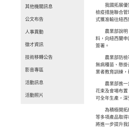
我國拓展優質花
其他機關訊息
檢疫措施聯合管
公文布告
式獲准輸往紐西
農業部說明，為
人事異動
料，向紐西蘭申
徵才資訊
簽署。
技術移轉公告
農業部防檢署指
無病種苗、懸掛
影音專區
業者教育訓練，
活動訊息
農業部進一步表
花束及會場布置
活動照片
可全年生產，深
為積極開拓紐西
等多項產品取得
將進一步提升我