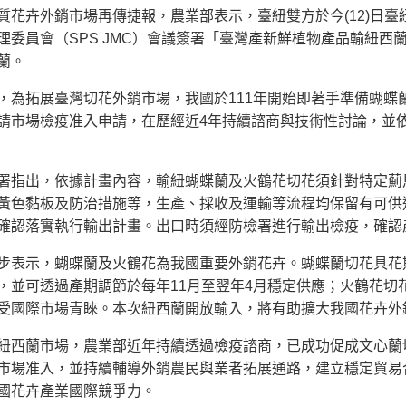
卉外銷市場再傳捷報，農業部表示，臺紐雙方於今(12)日臺紐經
理委員會（SPS JMC）會議簽署「臺灣產新鮮植物產品輸紐
蘭。
拓展臺灣切花外銷市場，我國於111年開始即著手準備蝴蝶
請市場檢疫准入申請，在歷經近4年持續諮商與技術性討論，並
出，依據計畫內容，輸紐蝴蝶蘭及火鶴花切花須針對特定薊馬
黃色黏板及防治措施等，生產、採收及運輸等流程均保留有可供
確認落實執行輸出計畫。出口時須經防檢署進行輸出檢疫，確認
示，蝴蝶蘭及火鶴花為我國重要外銷花卉。蝴蝶蘭切花具花期
，並可透過產期調節於每年11月至翌年4月穩定供應；火鶴花切
受國際市場青睞。本次紐西蘭開放輸入，將有助擴大我國花卉外
蘭市場，農業部近年持續透過檢疫諮商，已成功促成文心蘭切
市場准入，並持續輔導外銷農民與業者拓展通路，建立穩定貿易
國花卉產業國際競爭力。