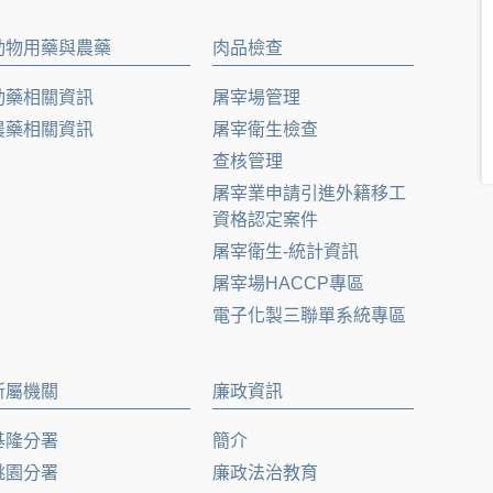
動物用藥與農藥
肉品檢查
動藥相關資訊
屠宰場管理
農藥相關資訊
屠宰衛生檢查
查核管理
屠宰業申請引進外籍移工
資格認定案件
屠宰衛生-統計資訊
屠宰場HACCP專區
電子化製三聯單系統專區
所屬機關
廉政資訊
基隆分署
簡介
桃園分署
廉政法治教育