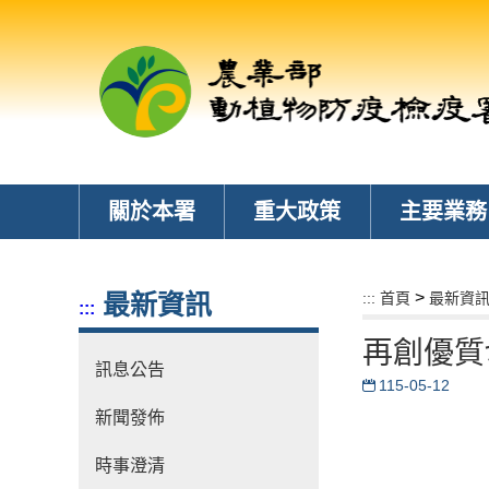
跳
到
主
要
內
容
區
塊
關於本署
重大政策
主要業務
>
最新資訊
:::
首頁
最新資
:::
再創優質
訊息公告
115-05-12
新聞發佈
時事澄清