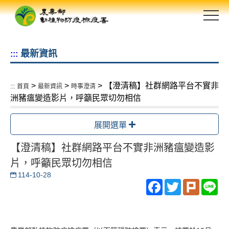
跳
到
主
要
最新資訊
:::
內
容
區
>
>
> 【澄清稿】社群網路平台不實非
:::
首頁
最新資訊
時事澄清
塊
洲豬瘟變造影片，呼籲民眾切勿相信
展開選單
【澄清稿】社群網路平台不實非洲豬瘟變造影
片，呼籲民眾切勿相信
114-10-28
Facebook
Twitter
Plurk
Li