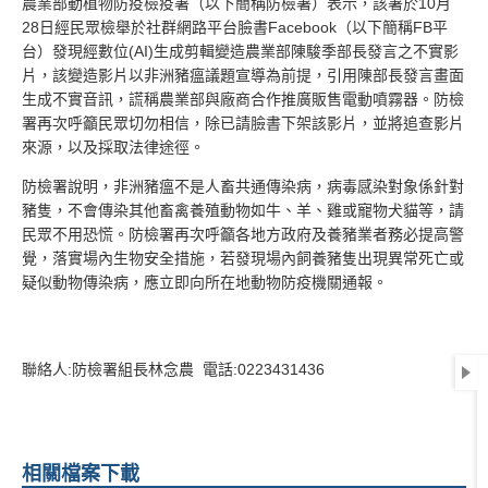
農業部動植物防疫檢疫署（以下簡稱防檢署）表示，該署於10月
28日經民眾檢舉於社群網路平台臉書Facebook（以下簡稱FB平
台）發現經數位(AI)生成剪輯變造農業部陳駿季部長發言之不實影
片，該變造影片以非洲豬瘟議題宣導為前提，引用陳部長發言畫面
生成不實音訊，謊稱農業部與廠商合作推廣販售電動噴霧器。防檢
署再次呼籲民眾切勿相信，除已請臉書下架該影片，並將追查影片
來源，以及採取法律途徑。
防檢署說明，非洲豬瘟不是人畜共通傳染病，病毒感染對象係針對
豬隻，不會傳染其他畜禽養殖動物如牛、羊、雞或寵物犬貓等，請
民眾不用恐慌。防檢署再次呼籲各地方政府及養豬業者務必提高警
覺，落實場內生物安全措施，若發現場內飼養豬隻出現異常死亡或
疑似動物傳染病，應立即向所在地動物防疫機關通報。
聯絡人:防檢署組長林念農 電話:0223431436
相關檔案下載