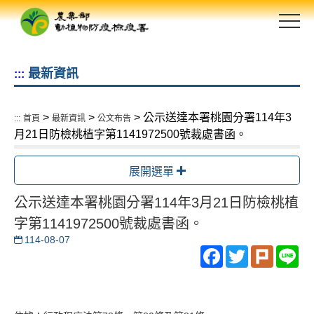
跳
到
主
要
最新資訊
:::
內
容
區
>
>
> 公示送達本署桃園分署114年3
:::
首頁
最新資訊
公文布告
塊
月21日防檢桃植字第1141972500號裁處書函。
展開選單
公示送達本署桃園分署114年3月21日防檢桃植
字第1141972500號裁處書函。
114-08-07
Facebook
Twitter
Plurk
Li