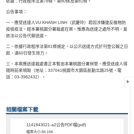
依據：行政程序法第78條、第80條及第81條。
公告事項：
一、應受送達人VU KHANH LINH（武慶玲）君因涉嫌違反植物防
疫檢疫法，經本署桃園分署裁處在案，惟應為送達之處所不明，爰
依法以公告代替送達。
二、依據行政程序法第81條規定，以公示送達方式於刊登公報之日
起，滿60日發生效力。
三、本案應送達裁處書正本暫由本署桃園分署保管，應受送達人得
隨時前來領取（地址：337041桃園市大園區航勤北路25號，電
話：03-3982432）。
相關檔案下載
1141843021-a2公告PDF檔(pdf)
檔案大小:86.16K