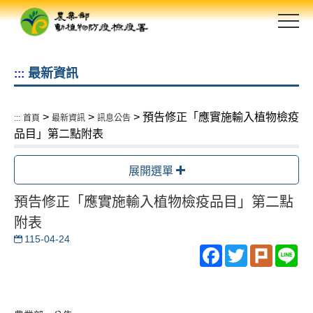
跳
到
主
要
最新資訊
:::
內
容
區
>
>
> 預告修正「應實施輸入植物檢疫
:::
首頁
最新資訊
訊息公告
塊
品目」第二點附表
展開選單
預告修正「應實施輸入植物檢疫品目」第二點
附表
115-04-24
Facebook
Twitter
Plurk
Li