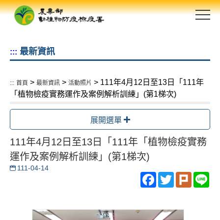
跳
到
主
要
最新資訊
:::
內
容
區
>
>
> 111年4月12日至13日「111年
:::
首頁
最新資訊
活動照片
塊
「植物檢疫實務運作及案例解析訓練」(第1梯次)
展開選單
111年4月12日至13日「111年「植物檢疫實務
運作及案例解析訓練」(第1梯次)
111-04-14
Facebook
Twitter
Plurk
Li