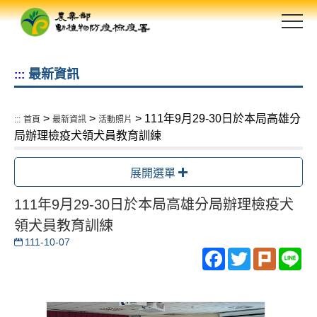
跳
到
主
要
最新資訊
:::
內
容
區
>
>
> 111年9月29-30日於本局高雄分
:::
首頁
最新資訊
活動照片
塊
局辦理檢疫犬領犬員教育訓練
展開選單
111年9月29-30日於本局高雄分局辦理檢疫犬
領犬員教育訓練
111-10-07
Facebook
Twitter
Plurk
Li