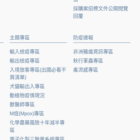
採購案招標文件公開閱覽
回覆
主題專區
防疫速報
輸入檢疫專區
非洲豬瘟資訊專區
輸出檢疫專區
秋行軍蟲專區
入境旅客專區(出國必看不
禽流感專區
買清單)
犬貓輸出入專區
動植物疫情現況
獸醫師專區
M痘(Mpox)專區
化學農藥風險十年減半專
區
電子化製三聯單系統專區