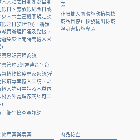
輸入犬貓之日期如為星期
區
例假日、應放假紀念日或
非屬輸入國應施動植物檢
中央人事主管機關規定應
疫品目停止核發輸出檢疫
放假之日(如年節)，將無
證明書措施專區
法派員辦理押運及點接，
請避免於上開時間輸入犬
)
農藥登記管理系統
動藥管理e網通整合平台
智慧植物檢疫專家系統(植
物檢疫專案輸入申請、郵
寄輸入許可申請及木質包
裝材委外處理廠商認可申
)
屠宰衛生檢查資訊網
動物用藥與農藥
肉品檢查