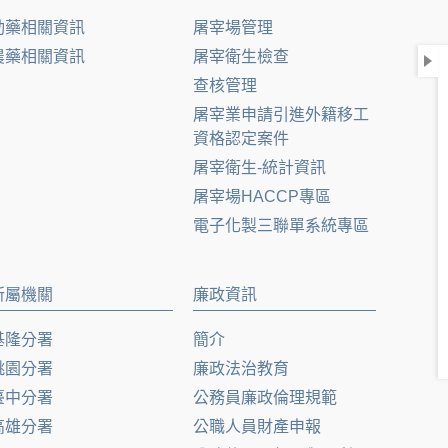
動藥相關資訊
屠宰場管理
農藥相關資訊
屠宰衛生檢查
查核管理
屠宰業申請引進外籍移工
資格認定案件
屠宰衛生-統計資訊
屠宰場HACCP專區
電子化製三聯單系統專區
所屬機關
廉政資訊
基隆分署
簡介
桃園分署
廉政法治教育
臺中分署
公務員廉政倫理規範
高雄分署
公職人員財產申報