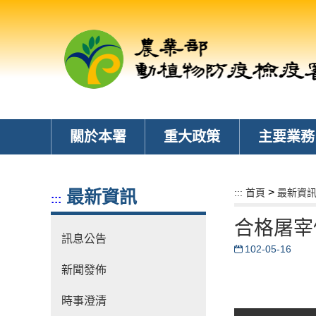
跳
到
主
要
內
容
區
塊
關於本署
重大政策
主要業務
>
最新資訊
:::
首頁
最新資
:::
合格屠宰
訊息公告
102-05-16
新聞發佈
時事澄清