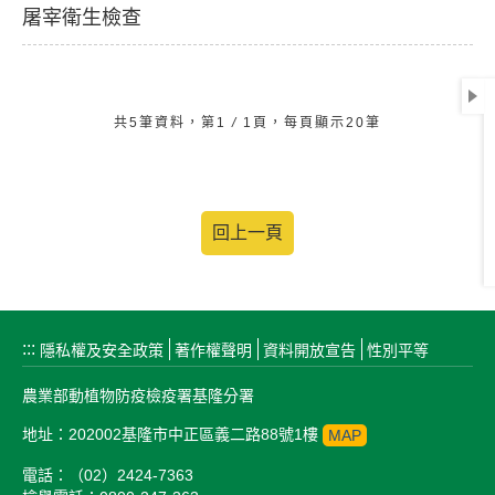
屠宰衛生檢查
共5筆資料，第1
/
1頁，每頁顯示20筆
回上一頁
:::
隱私權及安全政策
著作權聲明
資料開放宣告
性別平等
農業部動植物防疫檢疫署基隆分署
地址：202002基隆市中正區義二路88號1樓
MAP
電話：（02）2424-7363