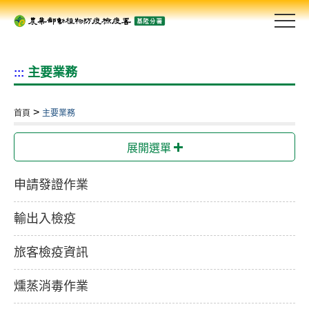
跳
到
主
要
主要業務
:::
內
容
區
>
首頁
主要業務
塊
s
展開選單
申請發證作業
輸出入檢疫
旅客檢疫資訊
燻蒸消毒作業