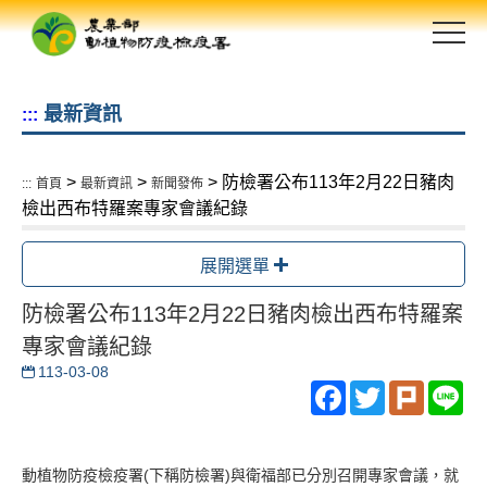
跳
到
主
要
最新資訊
:::
內
容
區
>
>
> 防檢署公布113年2月22日豬肉
:::
首頁
最新資訊
新聞發佈
塊
檢出西布特羅案專家會議紀錄
展開選單
防檢署公布113年2月22日豬肉檢出西布特羅案
專家會議紀錄
113-03-08
Facebook
Twitter
Plurk
Li
動植物防疫檢疫署(下稱防檢署)與衛福部已分別召開專家會議，就