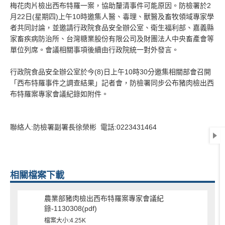
梅花肉片檢出西布特羅一案，協助釐清事件可能原因。防檢署於2
月22日(星期四)上午10時邀集人醫、毒理、獸醫及畜牧領域專家學
者共同討論，並邀請行政院食品安全辦公室、衛生福利部、嘉義縣
家畜疾病防治所、台灣糖業股份有限公司及財團法人中央畜產會等
單位列席。會議相關事項後續由行政院統一對外發言。
行政院食品安全辦公室於今(8)日上午10時30分邀集相關部會召開
「西布特羅事件之調查結果」記者會，防檢署同步公布豬肉檢出西
布特羅案專家會議紀錄如附件。
聯絡人:防檢署副署長徐榮彬 電話:0223431464
相關檔案下載
農業部豬肉檢出西布特羅案專家會議紀
錄-1130308(pdf)
檔案大小:4.25K