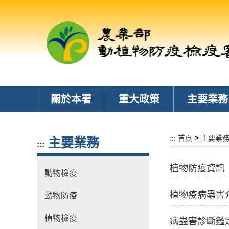
跳
到
主
要
內
容
區
塊
關於本署
重大政策
主要業務
>
:::
首頁
主要業
主要業務
:::
植物防疫資訊
動物檢疫
植物疫病蟲害
動物防疫
植物檢疫
病蟲害診斷鑑