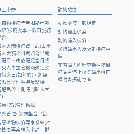
線上申辦
動物檢疫
動植物檢疫業者網路申報
動物檢疫一般規定
系統(檢疫雲單一窗口服務
動物輸出檢疫
平台)
動物輸入檢疫
輸入犬貓檢疫資訊網(重申
犬貓輸出入及隔離檢疫專
輸入犬貓之日期如為星期
區
例假日、應放假紀念日或
非屬輸入國應施動植物檢
中央人事主管機關規定應
疫品目停止核發輸出檢疫
放假之日(如年節)，將無
證明書措施專區
法派員辦理押運及點接，
請避免於上開時間輸入犬
)
農藥登記管理系統
動藥管理e網通整合平台
智慧植物檢疫專家系統(植
物檢疫專案輸入申請、郵