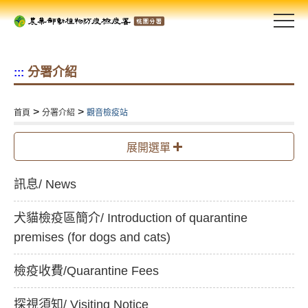
跳
到
主
要
分署介紹
:::
內
容
區
>
>
首頁
分署介紹
觀音檢疫站
塊
展開選單
訊息/ News
犬貓檢疫區簡介/ Introduction of quarantine
premises (for dogs and cats)
檢疫收費/Quarantine Fees
探視須知/ Visiting Notice