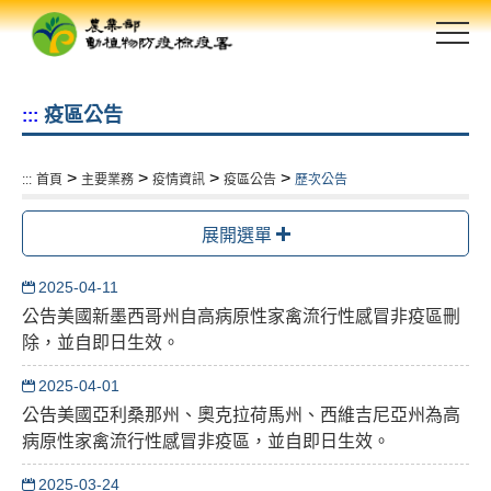
跳
到
主
要
疫區公告
:::
內
容
區
>
>
>
>
:::
首頁
主要業務
疫情資訊
疫區公告
歷次公告
塊
展開選單
2025-04-11
公告美國新墨西哥州自高病原性家禽流行性感冒非疫區刪
除，並自即日生效。
2025-04-01
公告美國亞利桑那州、奧克拉荷馬州、西維吉尼亞州為高
病原性家禽流行性感冒非疫區，並自即日生效。
2025-03-24