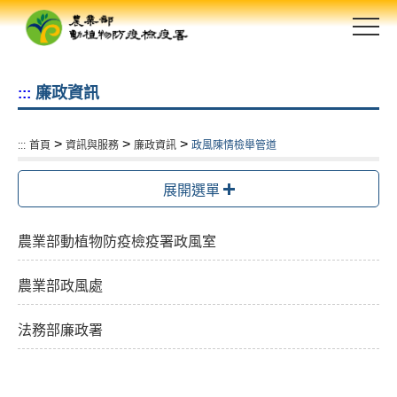
跳
到
主
要
廉政資訊
:::
內
容
區
>
>
>
:::
首頁
資訊與服務
廉政資訊
政風陳情檢舉管道
塊
展開選單
農業部動植物防疫檢疫署政風室
農業部政風處
法務部廉政署