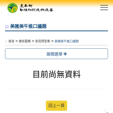
跳
到
主
要
美豬美牛進口議題
:::
內
容
區
>
>
>
:::
首頁
便民服務
常見問答集
美豬美牛進口議題
塊
展開選單
目前尚無資料
回上一頁