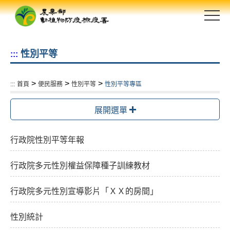
跳
到
主
要
性別平等
:::
內
容
區
>
>
>
:::
首頁
便民服務
性別平等
性別平等專區
塊
展開選單
行政院性別平等年報
行政院多元性別權益保障種子訓練教材
行政院多元性別宣導影片「ＸＸ的房間」
性別統計