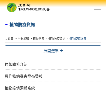
跳
到
主
要
植物防疫資訊
:::
內
容
區
>
>
>
>
:::
首頁
主要業務
植物防疫
植物防疫資訊
植物疫情通報
塊
展開選單
通報體系介紹
農作物病蟲害發布警報
植物疫情通報系統