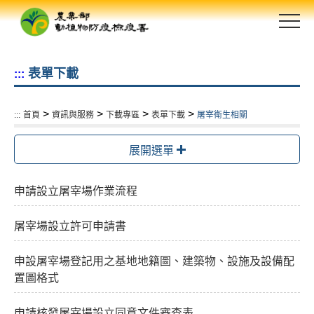
跳
到
主
要
表單下載
:::
內
容
區
>
>
>
>
:::
首頁
資訊與服務
下載專區
表單下載
屠宰衛生相關
塊
展開選單
申請設立屠宰場作業流程
屠宰場設立許可申請書
申設屠宰場登記用之基地地籍圖、建築物、設施及設備配
置圖格式
申請核發屠宰場設立同意文件審查表