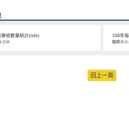
載
日屠檢數量統計(ods)
108年
.21K
檔案大小:1
回上一頁