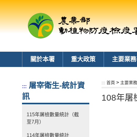
跳
到
主
要
內
容
區
塊
關於本署
重大政策
主要業務
>
:::
首頁
主要業
屠宰衛生-統計資
:::
訊
108年
115年屠檢數量統計（截
至7月）
114年屠檢數量統計