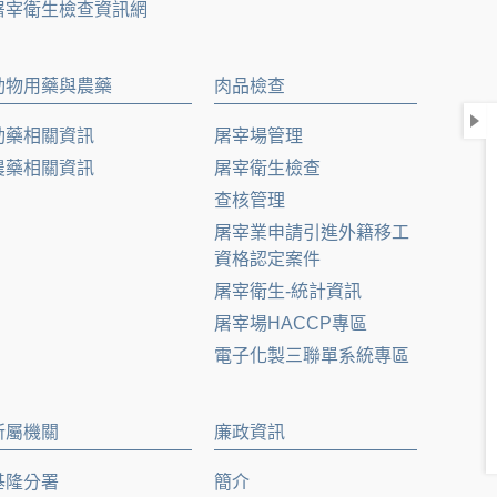
屠宰衛生檢查資訊網
動物用藥與農藥
肉品檢查
動藥相關資訊
屠宰場管理
農藥相關資訊
屠宰衛生檢查
查核管理
屠宰業申請引進外籍移工
資格認定案件
屠宰衛生-統計資訊
屠宰場HACCP專區
電子化製三聯單系統專區
所屬機關
廉政資訊
基隆分署
簡介