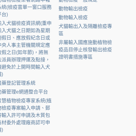
系統(檢疫雲單一窗口服務
動物輸出檢疫
平台)
動物輸入檢疫
輸入犬貓檢疫資訊網(重申
犬貓輸出入及隔離檢疫專
輸入犬貓之日期如為星期
區
例假日、應放假紀念日或
非屬輸入國應施動植物檢
中央人事主管機關規定應
疫品目停止核發輸出檢疫
放假之日(如年節)，將無
證明書措施專區
法派員辦理押運及點接，
請避免於上開時間輸入犬
)
農藥登記管理系統
動藥管理e網通整合平台
智慧植物檢疫專家系統(植
物檢疫專案輸入申請、郵
寄輸入許可申請及木質包
裝材委外處理廠商認可申
)