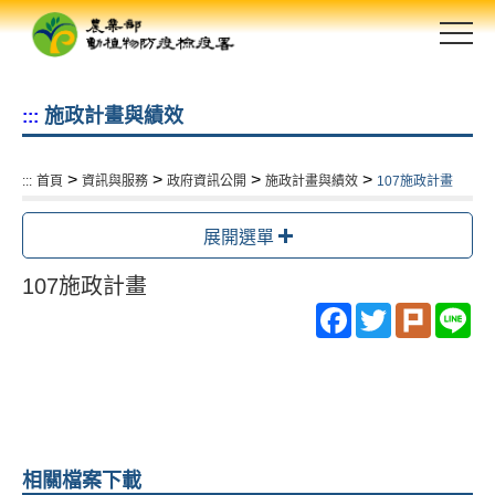
跳
到
主
要
施政計畫與績效
:::
內
容
區
>
>
>
>
:::
首頁
資訊與服務
政府資訊公開
施政計畫與績效
107施政計畫
塊
展開選單
107施政計畫
Facebook
Twitter
Plurk
Li
相關檔案下載