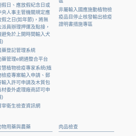
區
例假日、應放假紀念日或
非屬輸入國應施動植物檢
中央人事主管機關規定應
疫品目停止核發輸出檢疫
放假之日(如年節)，將無
證明書措施專區
法派員辦理押運及點接，
請避免於上開時間輸入犬
)
農藥登記管理系統
動藥管理e網通整合平台
智慧植物檢疫專家系統(植
物檢疫專案輸入申請、郵
寄輸入許可申請及木質包
裝材委外處理廠商認可申
)
屠宰衛生檢查資訊網
動物用藥與農藥
肉品檢查