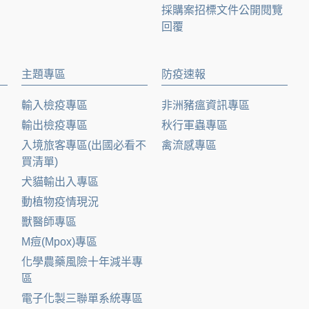
採購案招標文件公開閱覽
回覆
主題專區
防疫速報
輸入檢疫專區
非洲豬瘟資訊專區
輸出檢疫專區
秋行軍蟲專區
入境旅客專區(出國必看不
禽流感專區
買清單)
犬貓輸出入專區
動植物疫情現況
獸醫師專區
M痘(Mpox)專區
化學農藥風險十年減半專
區
電子化製三聯單系統專區