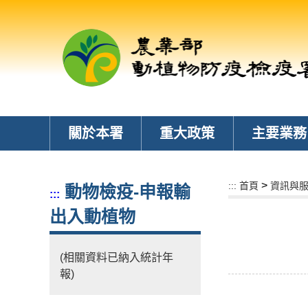
跳
到
主
要
內
容
區
塊
關於本署
重大政策
主要業務
>
:::
首頁
資訊與
動物檢疫-申報輸
:::
出入動植物
(相關資料已納入統計年
報)