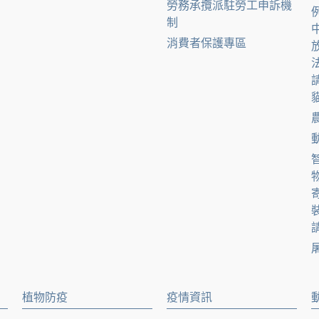
勞務承攬派駐勞工申訴機
制
消費者保護專區
貓
請
植物防疫
疫情資訊