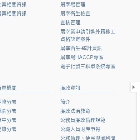
動藥相關資訊
屠宰場管理
農藥相關資訊
屠宰衛生檢查
查核管理
屠宰業申請引進外籍移工
資格認定案件
屠宰衛生-統計資訊
屠宰場HACCP專區
電子化製三聯單系統專區
所屬機關
廉政資訊
基隆分署
簡介
桃園分署
廉政法治教育
臺中分署
公務員廉政倫理規範
高雄分署
公職人員財產申報
公務倫理、便民與圖利問