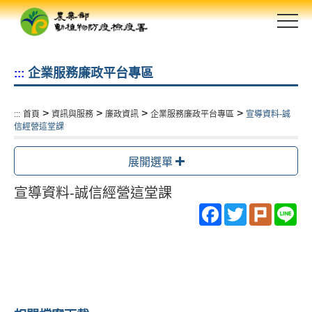
跳
到
主
要
企業服務廉政平台專區
:::
內
容
區
>
>
>
>
:::
首頁
資訊與服務
廉政資訊
企業服務廉政平台專區
宣導資料-誠
塊
信經營這堂課
展開選單
宣導資料-誠信經營這堂課
Facebook
Twitter
Plurk
Li