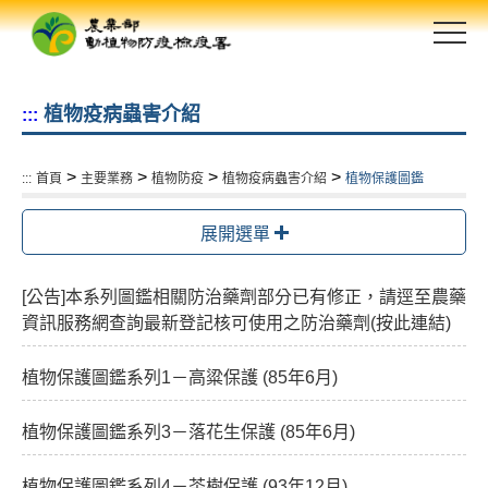
跳
到
主
要
植物疫病蟲害介紹
:::
內
容
區
>
>
>
>
:::
首頁
主要業務
植物防疫
植物疫病蟲害介紹
植物保護圖鑑
塊
展開選單
[公告]本系列圖鑑相關防治藥劑部分已有修正，請逕至農藥
資訊服務網查詢最新登記核可使用之防治藥劑(按此連結)
植物保護圖鑑系列1－高粱保護 (85年6月)
植物保護圖鑑系列3－落花生保護 (85年6月)
植物保護圖鑑系列4－茶樹保護 (93年12月)