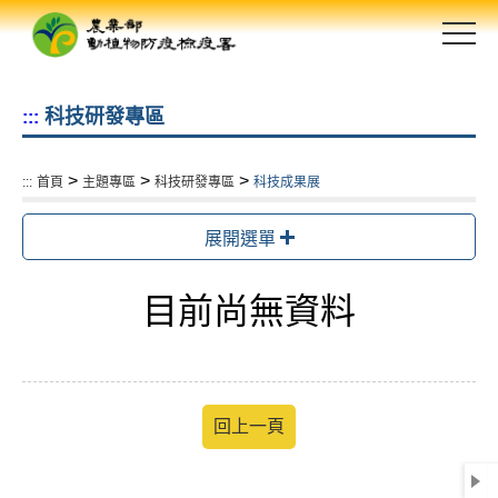
跳
到
主
要
科技研發專區
:::
內
容
區
>
>
>
:::
首頁
主題專區
科技研發專區
科技成果展
塊
展開選單
目前尚無資料
回上一頁