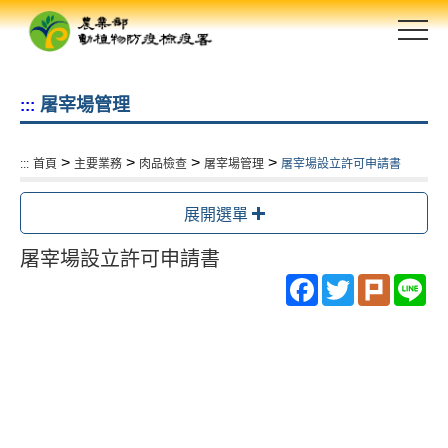
跳
到
主
要
屠宰場管理
:::
內
容
區
>
>
>
>
:::
首頁
主要業務
肉品檢查
屠宰場管理
屠宰場設立許可申請書
塊
展開選單
屠宰場設立許可申請書
Facebook
Twitter
Plurk
Li