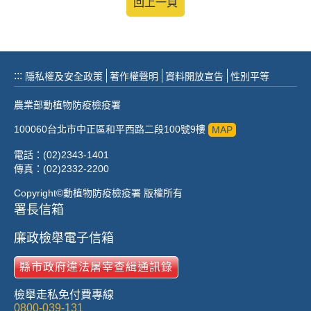
回上一頁
:::
隱私權及安全政策
著作權聲明
資料開放宣告
性別平等
農業部動植物防疫檢疫署
100060台北市中正區和平西路二段100號9樓
MAP
電話：(02)2343-1401
傳真：(02)2332-2200
Copyright©動植物防疫檢疫署 版權所有
署長信箱
廉政檢舉電子信箱
縣市政府違法屠宰查緝通訊錄
檢舉走私免付費專線
0800-039-131