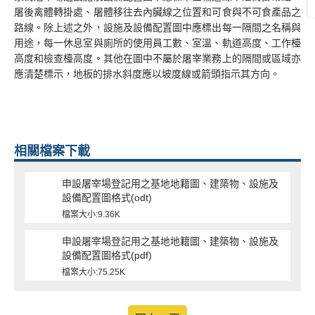
屠後禽體轉掛處、屠體移往去內臟線之位置和可食與不可食產品之
路線。除上述之外，設施及設備配置圖中應標出每一隔間之名稱與
用途，每一休息室與廁所的使用員工數、室溫、軌道高度、工作檯
高度和檢查檯高度。其他在圖中不屬於屠宰業務上的隔間或區域亦
應清楚標示，地板的排水斜度應以坡度線或箭頭指示其方向。
相關檔案下載
申設屠宰場登記用之基地地籍圖、建築物、設施及
設備配置圖格式(odt)
檔案大小:9.36K
申設屠宰場登記用之基地地籍圖、建築物、設施及
設備配置圖格式(pdf)
檔案大小:75.25K