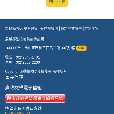
回上一頁
:::
隱私權及安全政策
著作權聲明
資料開放宣告
性別平等
農業部動植物防疫檢疫署
100060台北市中正區和平西路二段100號9樓
MAP
電話：(02)2343-1401
傳真：(02)2332-2200
Copyright©動植物防疫檢疫署 版權所有
署長信箱
廉政檢舉電子信箱
縣市政府違法屠宰查緝通訊錄
檢舉走私免付費專線
0800-039-131