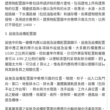
建築物配置圖中需包括申請評核的整片建地，包括建地上所有建築
物的位置、場邊道路與小巷以及所有的水流、收集池、水源、水流
經路線、下水溝路線（包括油脂收集）和儲存槽。如果建物間有連
接物，其用途亦應標示。建築物配置圖中亦需標示南北方向，比例
尺不得低於 1/400 。
3. 設施及設備配置圖
設施中的每一層樓均應以設施及設備配置圖顯示，設施及設備配置
圖中應正確的標示出各項操作設施及設備。大多數的樓層應以
1/100 之比例尺繪製，但如屠宰作業區、分切作業區等配置較複雜
者可以 1/50 之比例尺繪製，以便較清楚的呈現各部分細節，若樓
層圖太大時，可分成 2 頁以上，惟各頁均應有標示圖以便顯示該頁
與其餘各頁之相關位置。
設施及設備配置圖中需標示牆的位置、隔間、柱子、出入口及門
向、窗口、地板排水口、排水溝、屠體搬運軌道系統、設備（包括
平台工作台等）、熱水與冷水管路、洗手設施、工作人員位置、產
品之動線、儲放槽、收藏室、廁所、掛物架、輸送帶、通風扇、坡
道及樓梯。
家禽屠宰場之設施及設備配置圖中應標示出輸送線中活禽掛吊點、