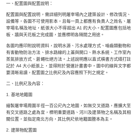
一、配置圖與配置說明：
配置圖與配置說明，需詳細列明屠宰場內之建築設計、修改情況、
設備等，各圖不可使用影本，且每一頁上都應有負責人之姓名、屠
宰場名稱及地址，紙張大小不得超出 A1 的大小。配置圖應包括地
板、牆與天花板之完成圖，並應標明各隔間之用途。
各圖均應印附說明資料，說明水源、污水處理方式、嚙齒類動物和
有害動物防治方法、排水路線的上蓋與開口、熱水系統、工作室內
蒸氣排放方式、蒼蠅杜絕方法。上述說明應以直式橫書方式繕打註
記於 A4 大小紙張上，並得附於營運計畫書中。圖中的線與文字都
要清晰易讀，配置圖之比例尺及內容應照下列之規定。
二、比例尺及內容：
1. 基地地籍圖
繪製屠宰場周圍半徑一百公尺內之地圖，如無交叉道路，應擴大至
有交叉道路之處為宜，標明重要道路、河川及建築物之名稱及其相
關位置，並指定南北方向，其比例尺依地籍圖謄本為主。
2. 建築物配置圖