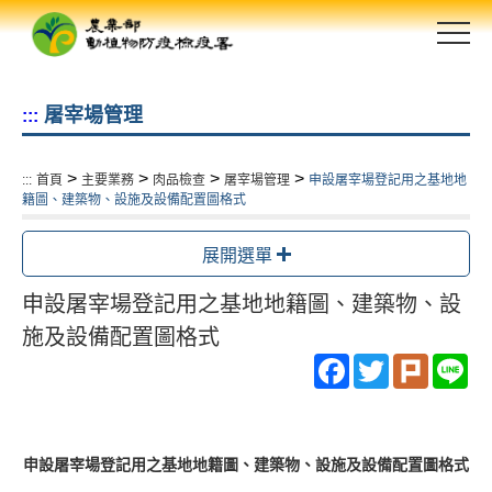
跳
到
主
要
屠宰場管理
:::
內
容
區
>
>
>
>
:::
首頁
主要業務
肉品檢查
屠宰場管理
申設屠宰場登記用之基地地
塊
籍圖、建築物、設施及設備配置圖格式
展開選單
申設屠宰場登記用之基地地籍圖、建築物、設
施及設備配置圖格式
Facebook
Twitter
Plurk
Li
申設屠宰場登記用之基地地籍圖、建築物、設施及設備配置圖格式