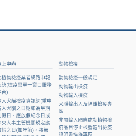
線上申辦
動物檢疫
動植物檢疫業者網路申報
動物檢疫一般規定
系統(檢疫雲單一窗口服務
動物輸出檢疫
平台)
動物輸入檢疫
輸入犬貓檢疫資訊網(重申
犬貓輸出入及隔離檢疫專
輸入犬貓之日期如為星期
區
例假日、應放假紀念日或
非屬輸入國應施動植物檢
中央人事主管機關規定應
疫品目停止核發輸出檢疫
放假之日(如年節)，將無
證明書措施專區