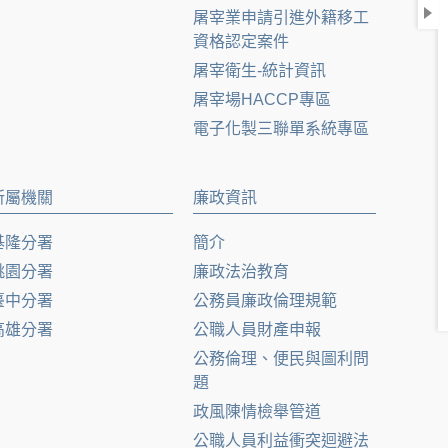
屠宰業申請引進外籍移工
資格認定案件
屠宰衛生-統計資訊
屠宰場HACCP專區
電子化製三聯單系統專區
所屬機關
廉政資訊
基隆分署
簡介
桃園分署
廉政法治教育
臺中分署
公務員廉政倫理規範
高雄分署
公職人員財產申報
公務倫理、便民與圖利問
題
政風陳情檢舉管道
公職人員利益衝突迴避法