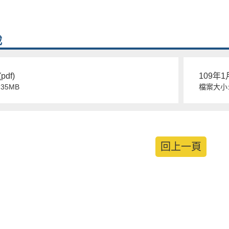
載
pdf)
109年1月
35MB
檔案大小:1
回上一頁