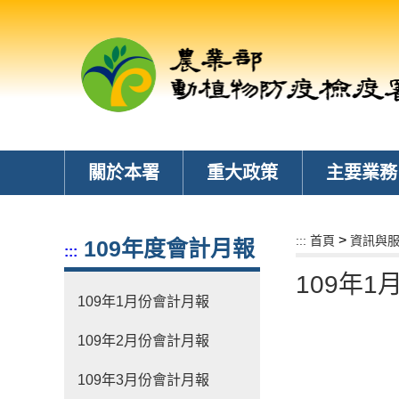
跳
到
主
要
內
容
區
塊
關於本署
重大政策
主要業務
>
:::
首頁
資訊與
109年度會計月報
:::
109年
109年1月份會計月報
109年2月份會計月報
109年3月份會計月報