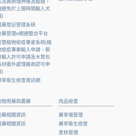
法派員辦理押運及點接，
請避免於上開時間輸入犬
)
農藥登記管理系統
動藥管理e網通整合平台
智慧植物檢疫專家系統(植
物檢疫專案輸入申請、郵
寄輸入許可申請及木質包
裝材委外處理廠商認可申
)
屠宰衛生檢查資訊網
動物用藥與農藥
肉品檢查
動藥相關資訊
屠宰場管理
農藥相關資訊
屠宰衛生檢查
查核管理