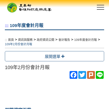
跳
到
主
要
109年度會計月報
:::
內
容
區
>
>
>
>
>
:::
首頁
資訊與服務
政府資訊公開
會計報告
109年度會計月報
塊
109年2月份會計月報
展開選單
109年2月份會計月報
Facebook
Twitter
Plurk
Li