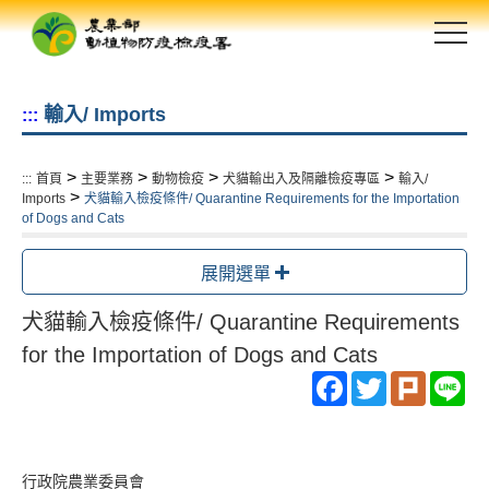
跳
到
主
要
輸入/ Imports
:::
內
容
區
>
>
>
>
:::
首頁
主要業務
動物檢疫
犬貓輸出入及隔離檢疫專區
輸入/
塊
>
Imports
犬貓輸入檢疫條件/ Quarantine Requirements for the Importation
of Dogs and Cats
展開選單
犬貓輸入檢疫條件/ Quarantine Requirements
for the Importation of Dogs and Cats
Facebook
Twitter
Plurk
Li
行政院農業委員會