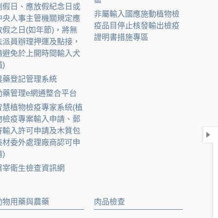
例假日、應放假紀念日或
非屬輸入國應施動植物檢
中央人事主管機關規定應
疫品目停止核發輸出檢疫
放假之日(如年節)，將無
證明書措施專區
法派員辦理押運及點接，
請避免於上開時間輸入犬
)
農藥登記管理系統
動藥管理e網通整合平台
智慧植物檢疫專家系統(植
物檢疫專案輸入申請、郵
寄輸入許可申請及木質包
裝材委外處理廠商認可申
)
屠宰衛生檢查資訊網
動物用藥與農藥
肉品檢查