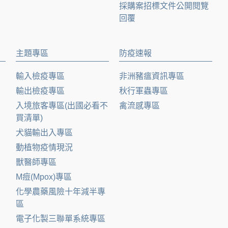
採購案招標文件公開閱覽
回覆
主題專區
防疫速報
輸入檢疫專區
非洲豬瘟資訊專區
輸出檢疫專區
秋行軍蟲專區
入境旅客專區(出國必看不
禽流感專區
買清單)
犬貓輸出入專區
動植物疫情現況
獸醫師專區
M痘(Mpox)專區
化學農藥風險十年減半專
區
電子化製三聯單系統專區