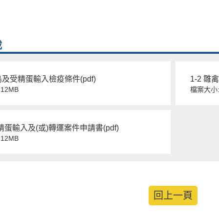
載
禽鳥及受精蛋輸入檢疫條件(pdf)
1-2 雛
12MB
檔案大小:
蛋輸入及(或)轉運案件申請書(pdf)
12MB
回上一頁