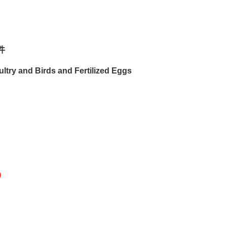
件
ltry and Birds and Fertilized Eggs
)