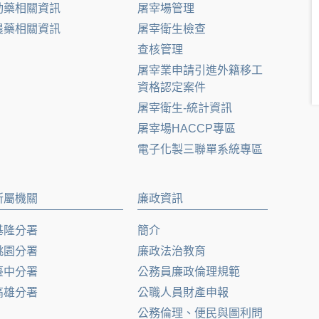
動藥相關資訊
屠宰場管理
農藥相關資訊
屠宰衛生檢查
查核管理
屠宰業申請引進外籍移工
資格認定案件
屠宰衛生-統計資訊
屠宰場HACCP專區
電子化製三聯單系統專區
所屬機關
廉政資訊
基隆分署
簡介
桃園分署
廉政法治教育
臺中分署
公務員廉政倫理規範
高雄分署
公職人員財產申報
公務倫理、便民與圖利問