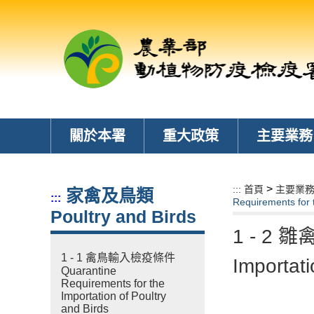
跳
到
主
要
內
容
區
塊
關於本署
重大政策
主要業務
>
:::
首頁
主要業
家禽及鳥類
:::
Requirements for t
Poultry and Birds
1 - 2 
1 - 1 禽鳥輸入檢疫條件
Importati
Quarantine
Requirements for the
Importation of Poultry
and Birds