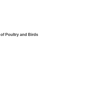
of Poultry and Birds
）