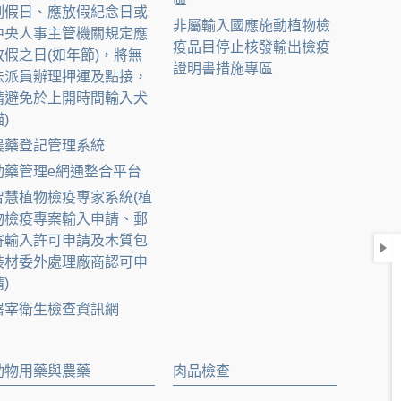
例假日、應放假紀念日或
非屬輸入國應施動植物檢
中央人事主管機關規定應
疫品目停止核發輸出檢疫
放假之日(如年節)，將無
證明書措施專區
法派員辦理押運及點接，
請避免於上開時間輸入犬
)
農藥登記管理系統
動藥管理e網通整合平台
智慧植物檢疫專家系統(植
物檢疫專案輸入申請、郵
寄輸入許可申請及木質包
裝材委外處理廠商認可申
)
屠宰衛生檢查資訊網
動物用藥與農藥
肉品檢查