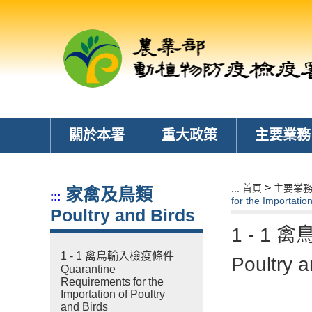
跳
到
主
要
內
容
區
塊
關於本署
重大政策
主要業務
>
:::
首頁
主要業
家禽及鳥類
:::
for the Importatio
Poultry and Birds
1 - 1 禽
1 - 1 禽鳥輸入檢疫條件
Poultry a
Quarantine
Requirements for the
Importation of Poultry
and Birds