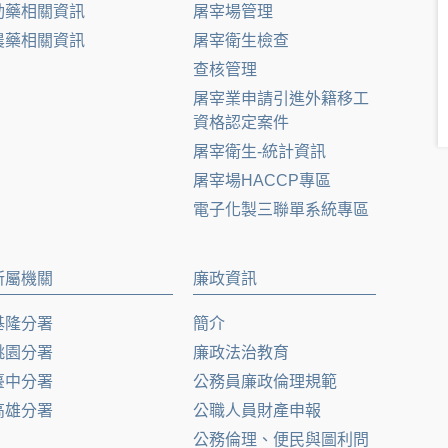
動藥相關資訊
屠宰場管理
農藥相關資訊
屠宰衛生檢查
查核管理
屠宰業申請引進外籍移工
資格認定案件
屠宰衛生-統計資訊
屠宰場HACCP專區
電子化製三聯單系統專區
所屬機關
廉政資訊
基隆分署
簡介
桃園分署
廉政法治教育
臺中分署
公務員廉政倫理規範
高雄分署
公職人員財產申報
公務倫理、便民與圖利問