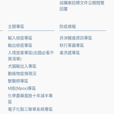
採購案招標文件公開閱覽
回覆
主題專區
防疫速報
輸入檢疫專區
非洲豬瘟資訊專區
輸出檢疫專區
秋行軍蟲專區
入境旅客專區(出國必看不
禽流感專區
買清單)
犬貓輸出入專區
動植物疫情現況
獸醫師專區
M痘(Mpox)專區
化學農藥風險十年減半專
區
電子化製三聯單系統專區