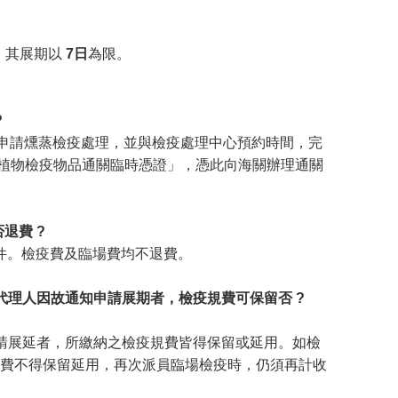
，其展期以
7日
為限。
?
申請燻蒸檢疫處理，並與檢疫處理中心預約時間，完
植物檢疫物品通關臨時憑證」，憑此向海關辦理通關
否退費
?
件。檢疫費及臨場費均不退費。
代理人因故通知申請展期者，檢疫規費可保留否
?
請展延者，所繳納之檢疫規費皆得保留或延用。如檢
費不得保留延用，再次派員臨場檢疫時，仍須再計收