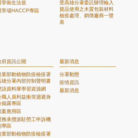
屠宰衛生法規
受高雄分署委託辦理輸入
貨品使用之木質包裝材料
屠宰場HACCP專區
檢疫處理、銷燬廠商一覽
表
政府資訊公開
最新消息
農業部動植物防疫檢疫署
分署動態
高雄分署內部控制聲明書
疫情資訊
雙語資料庫學習資源網
最新消息
公職人員利益衝突迴避身
分揭露專區
檔案應用區
勞務承攬派駐勞工申訴機
制專區
農業部動植物防疫檢疫署