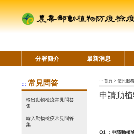
跳
到
主
要
內
容
區
塊
分署簡介
最新消息
>
:::
首頁
便民服
常見問答
:::
申請動植
輸出動物檢疫常見問答
集
輸入動物檢疫常見問答
集
Q1 ：申
請
動植