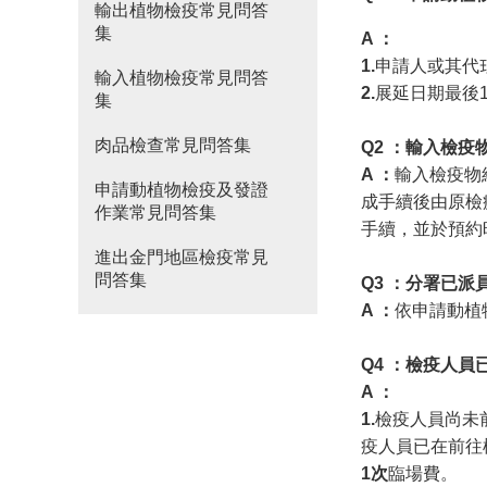
輸出植物檢疫常見問答
集
A
：
1.
申請人或其代
輸入植物檢疫常見問答
2.
展延日期最後
集
肉品檢查常見問答集
Q2 ：
輸入檢疫
A ：
輸入檢疫物
申請動植物檢疫及發證
成手續後由原檢
作業常見問答集
手續，並於預約
進出金門地區檢疫常見
問答集
Q3
：分署已派
A
：
依申請動植
Q4
：檢疫人員
A
：
1.
檢疫人員尚未
疫人員已在前往
1次
臨場費。