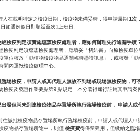
理人在載明特定之檢疫日期，檢疫物未備妥時，得申請展期
1次
1日如遇例假日則順延至次1上班日。
物經檢疫判定須實施燻蒸檢疫處理者，應如何辦理先行通關手續
經檢疫判定須燻蒸檢疫處理者，應填妥「切結書」向原檢疫單位
疫單位核放「動植物檢疫物品通關臨時憑證訊息」，或核發「動
時間內運抵檢疫處理中心。
員臨場檢疫，申請人或其代理人無故不到場或現場無檢疫物，可
物檢疫及發證作業要點第9 點規定，本分署得逕行註銷其申請案
已出發但尚未到達檢疫物品存置場所執行臨場檢疫前，
申請人或
前往該批檢疫物品存置場所執行臨場檢疫前，申請人或代理人申
檢疫物品存置場所途中，則僅
檢疫費
得保留延用，但繳納之臨場