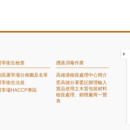
屠宰衛生檢查
燻蒸消毒作業
轄區屠宰場分佈圖及名單
高雄港檢疫處理中心簡介
屠宰衛生法規
受高雄分署委託辦理輸入
貨品使用之木質包裝材料
屠宰場HACCP專區
檢疫處理、銷燬廠商一覽
表