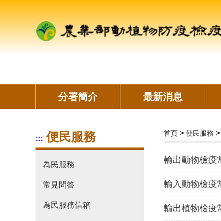
跳
到
主
要
內
容
區
塊
分署簡介
最新消息
>
首頁
便民服務
便民服務
:::
輸出動物檢疫
為民服務
輸入動物檢疫
常見問答
為民服務信箱
輸出植物檢疫