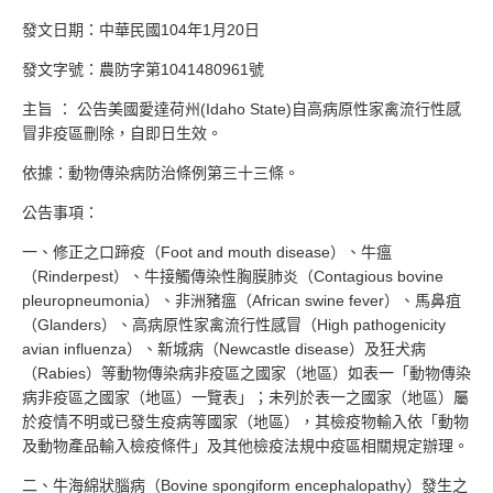
發文日期：中華民國104年1月20日
發文字號：農防字第1041480961號
主旨 ： 公告美國愛達荷州(Idaho State)自高病原性家禽流行性感
冒非疫區刪除，自即日生效。
依據：動物傳染病防治條例第三十三條。
公告事項：
一、修正之口蹄疫（Foot and mouth disease）、牛瘟
（Rinderpest）、牛接觸傳染性胸膜肺炎（Contagious bovine
pleuropneumonia）、非洲豬瘟（African swine fever）、馬鼻疽
（Glanders）、高病原性家禽流行性感冒（High pathogenicity
avian influenza）、新城病（Newcastle disease）及狂犬病
（Rabies）等動物傳染病非疫區之國家（地區）如表一「動物傳染
病非疫區之國家（地區）一覽表」；未列於表一之國家（地區）屬
於疫情不明或已發生疫病等國家（地區），其檢疫物輸入依「動物
及動物產品輸入檢疫條件」及其他檢疫法規中疫區相關規定辦理。
二、牛海綿狀腦病（Bovine spongiform encephalopathy）發生之