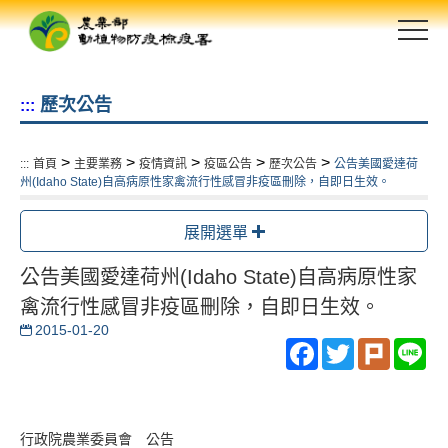
跳
到
主
要
歷次公告
:::
內
容
區
>
>
>
>
>
:::
首頁
主要業務
疫情資訊
疫區公告
歷次公告
公告美國愛達荷
塊
州(Idaho State)自高病原性家禽流行性感冒非疫區刪除，自即日生效。
展開選單
公告美國愛達荷州(Idaho State)自高病原性家
禽流行性感冒非疫區刪除，自即日生效。
2015-01-20
Facebook
Twitter
Plurk
Li
行政院農業委員會 公告