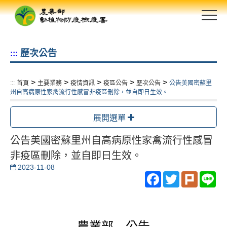
跳
到
主
要
歷次公告
:::
內
容
區
>
>
>
>
>
:::
首頁
主要業務
疫情資訊
疫區公告
歷次公告
公告美國密蘇里
塊
州自高病原性家禽流行性感冒非疫區刪除，並自即日生效。
展開選單
公告美國密蘇里州自高病原性家禽流行性感冒
非疫區刪除，並自即日生效。
2023-11-08
Facebook
Twitter
Plurk
Li
農業部 公告