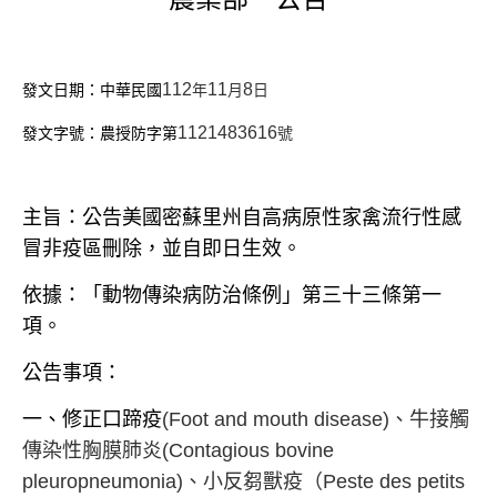
112
11
8
發文日期：中華民國
年
月
日
1121483616
發文字號：農授防字第
號
主旨：公告美國密蘇里州自高病原性家禽流行性感
冒非疫區刪除，並自即日生效。
依據：「動物傳染病防治條例」第三十三條第一
項。
公告事項：
一、修正口蹄疫
(Foot and mouth disease)
、牛接觸
傳染性胸膜肺炎
(Contagious bovine
pleuropneumonia)
、小反芻獸疫（
Peste des petits