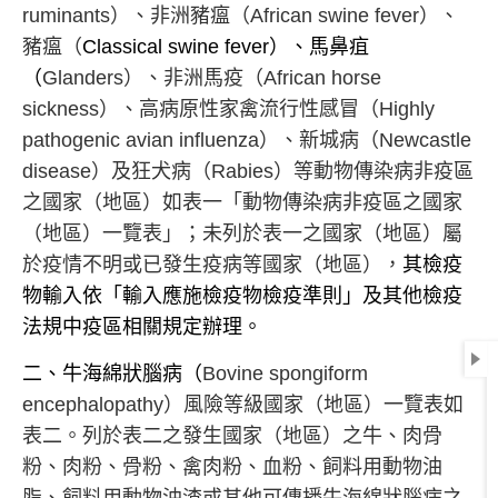
ruminants
）、非洲豬瘟（
African swine fever
）、
豬瘟（
C
lassical swine fever
）、馬鼻疽
（
Glanders
）、非洲馬疫（
African horse
sickness
）、高病原性家禽流行性感冒（
Highly
pathogenic avian influenza
）、新城病（
Newcastle
disease
）及狂犬病（
Rabies
）等動物傳染病非疫區
之國家（地區）如表一「動物傳染病非疫區之國家
（地區）一覽表」；未列於表一之國家（地區）屬
於疫情不明或已發生疫病等國家（地區），
其檢疫
物輸入依「輸入應施檢疫物檢疫準則」及其他檢疫
法規中疫區相關規定辦理。
二、牛海綿狀腦病（
Bovine spongiform
encephalopathy
）風險等級國家（地區）一覽表如
表二。列於表二之發生國家（地區）之牛、肉骨
粉、肉粉、骨粉、禽肉粉、血粉、飼料用動物油