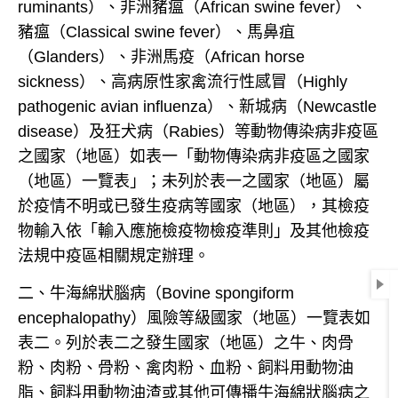
ruminants
）、非洲豬瘟（
African swine fever
）、
豬瘟（
Classical swine fever
）、馬鼻疽
（
Glanders
）、非洲馬疫（
African horse
sickness
）、高病原性家禽流行性感冒（
Highly
pathogenic avian influenza
）、新城病（
Newcastle
disease
）及狂犬病（
Rabies
）等動物傳染病非疫區
之國家（地區）如表一「動物傳染病非疫區之國家
（地區）一覽表」；未列於表一之國家（地區）屬
於疫情不明或已發生疫病等國家（地區），其檢疫
物輸入依「輸入應施檢疫物檢疫準則」及其他檢疫
法規中疫區相關規定辦理。
二、牛海綿狀腦病（
Bovine spongiform
encephalopathy
）風險等級國家（地區）一覽表如
表二。列於表二之發生國家（地區）之牛、肉骨
粉、肉粉、骨粉、禽肉粉、血粉、飼料用動物油
脂、飼料用動物油渣或其他可傳播牛海綿狀腦病之