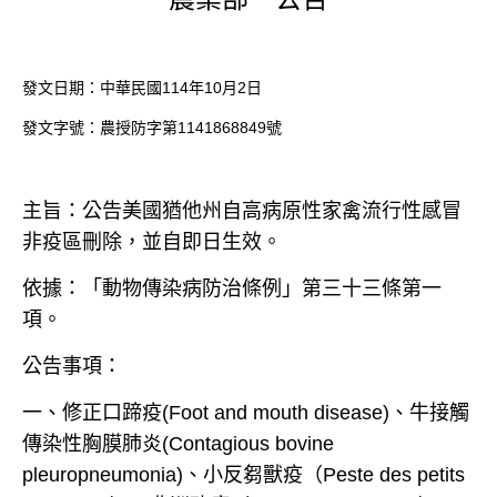
發文日期：中華民國
114
年
10
月
2
日
發文字號：農授防字第
1141868849
號
主旨：公告美國猶他州自高病原性家禽流行性感冒
非疫區刪除，並自即日生效。
依據：「動物傳染病防治條例」第三十三條第一
項。
公告事項：
一、修正口蹄疫
(Foot and mouth disease)
、牛接觸
傳染性胸膜肺炎
(Contagious bovine
pleuropneumonia)
、小反芻獸疫（
Peste des petits