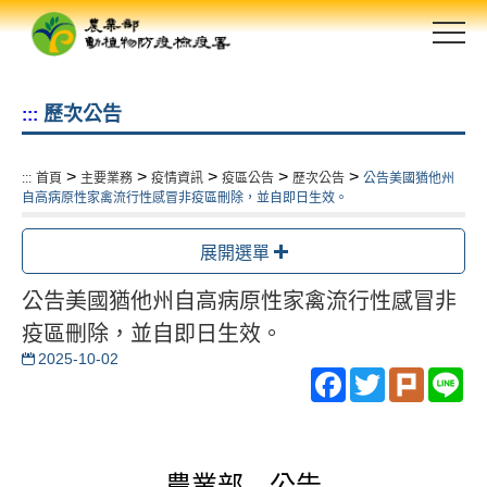
跳
到
主
要
歷次公告
:::
內
容
區
>
>
>
>
>
:::
首頁
主要業務
疫情資訊
疫區公告
歷次公告
公告美國猶他州
塊
自高病原性家禽流行性感冒非疫區刪除，並自即日生效。
展開選單
公告美國猶他州自高病原性家禽流行性感冒非
疫區刪除，並自即日生效。
2025-10-02
Facebook
Twitter
Plurk
Li
農業部 公告