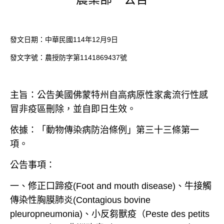
發文日期：中華民國
114
年
12
月
9
日
發文字號：農授防字第
1141869437
號
主旨：公告美國佛蒙特州自高病原性家禽流行性感
冒非疫區刪除，並自即日生效。
依據：「動物傳染病防治條例」第三十三條第一
項。
公告事項：
一、修正口蹄疫
(Foot and mouth disease)
、牛接觸
傳染性胸膜肺炎
(Contagious bovine
pleuropneumonia)
、小反芻獸疫（
Peste des petits