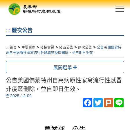
跳
到
主
要
歷次公告
:::
內
容
區
>
>
>
>
>
:::
首頁
主要業務
疫情資訊
疫區公告
歷次公告
公告美國佛蒙特
塊
州自高病原性家禽流行性感冒非疫區刪除，並自即日生效。
展開選單
公告美國佛蒙特州自高病原性家禽流行性感冒
非疫區刪除，並自即日生效。
2025-12-09
Facebook
Twitter
Plurk
Li
農業部 公告