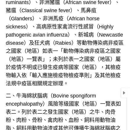
ruminants
）、非洲豬瘟（
African swine fever
）、
豬瘟（
Classical swine fever
）、馬鼻疽
（
Glanders
）、非洲馬疫（
African horse
sickness
）、高病原性家禽流行性感冒（
Highly
pathogenic avian influenza
）、新城病（
Newcastle
disease
）及狂犬病（
Rabies
）等動物傳染病非疫區
之國家（地區）如表一「動物傳染病非疫區之國家
（地區）一覽表」；未列於表一之國家（地區）屬
於疫情不明或已發生疫病等國家（地區），其檢疫
物輸入依「輸入應施檢疫物檢疫準則」及其他檢疫
法規中疫區相關規定辦理。
二、牛海綿狀腦病（
Bovine spongiform
encephalopathy
）風險等級國家（地區）一覽表如
表二。列於表二之發生國家（地區）之牛、肉骨
粉、肉粉、骨粉、禽肉粉、血粉、飼料用動物油
脂、飼料用動物油渣或其他可傳播牛海綿狀腦病之