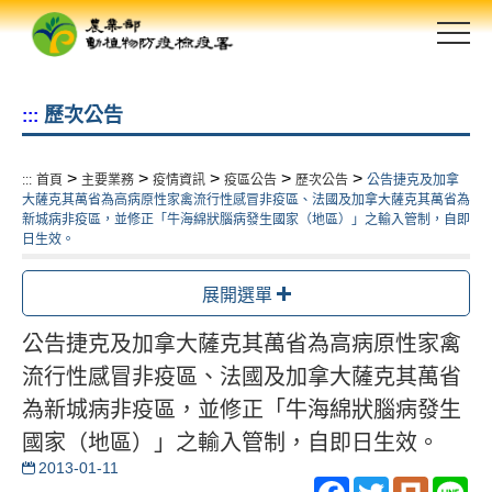
跳
到
主
要
歷次公告
:::
內
容
區
>
>
>
>
>
:::
首頁
主要業務
疫情資訊
疫區公告
歷次公告
公告捷克及加拿
塊
大薩克其萬省為高病原性家禽流行性感冒非疫區、法國及加拿大薩克其萬省為
新城病非疫區，並修正「牛海綿狀腦病發生國家（地區）」之輸入管制，自即
日生效。
展開選單
公告捷克及加拿大薩克其萬省為高病原性家禽
流行性感冒非疫區、法國及加拿大薩克其萬省
為新城病非疫區，並修正「牛海綿狀腦病發生
國家（地區）」之輸入管制，自即日生效。
2013-01-11
Facebook
Twitter
Plurk
Li