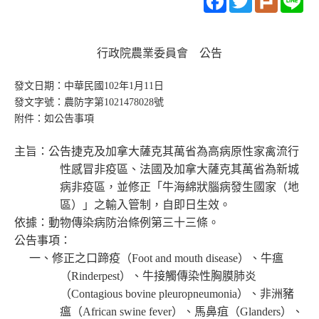
行政院農業委員會 公告
發文日期：中華民國102年1月11日
發文字號：農防字第1021478028號
附件：如公告事項
主旨：公告捷克及加拿大薩克其萬省為高病原性家禽流行
性感冒非疫區、法國及加拿大薩克其萬省為新城
病非疫區，並修正「牛海綿狀腦病發生國家（地
區）」之輸入管制，自即日生效。
依據：動物傳染病防治條例第三十三條。
公告事項：
一、修正之口蹄疫（Foot and mouth disease）、牛瘟
（Rinderpest）、牛接觸傳染性胸膜肺炎
（Contagious bovine pleuropneumonia）、非洲豬
瘟（African swine fever）、馬鼻疽（Glanders）、