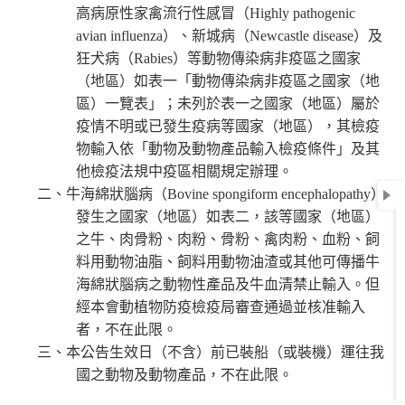
高病原性家禽流行性感冒（Highly pathogenic
avian influenza）、新城病（Newcastle disease）及
狂犬病（Rabies）等動物傳染病非疫區之國家
（地區）如表一「動物傳染病非疫區之國家（地
區）一覽表」；未列於表一之國家（地區）屬於
疫情不明或已發生疫病等國家（地區），其檢疫
物輸入依「動物及動物產品輸入檢疫條件」及其
他檢疫法規中疫區相關規定辦理。
二、牛海綿狀腦病（Bovine spongiform encephalopathy）
發生之國家（地區）如表二，該等國家（地區）
之牛、肉骨粉、肉粉、骨粉、禽肉粉、血粉、飼
料用動物油脂、飼料用動物油渣或其他可傳播牛
海綿狀腦病之動物性產品及牛血清禁止輸入。但
經本會動植物防疫檢疫局審查通過並核准輸入
者，不在此限。
三、本公告生效日（不含）前已裝船（或裝機）運往我
國之動物及動物產品，不在此限。