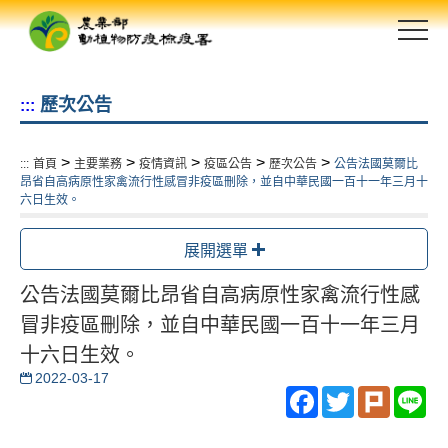
跳
到
主
要
歷次公告
:::
內
容
區
>
>
>
>
>
:::
首頁
主要業務
疫情資訊
疫區公告
歷次公告
公告法國莫爾比
塊
昂省自高病原性家禽流行性感冒非疫區刪除，並自中華民國一百十一年三月十
六日生效。
展開選單
公告法國莫爾比昂省自高病原性家禽流行性感
冒非疫區刪除，並自中華民國一百十一年三月
十六日生效。
2022-03-17
Facebook
Twitter
Plurk
Li