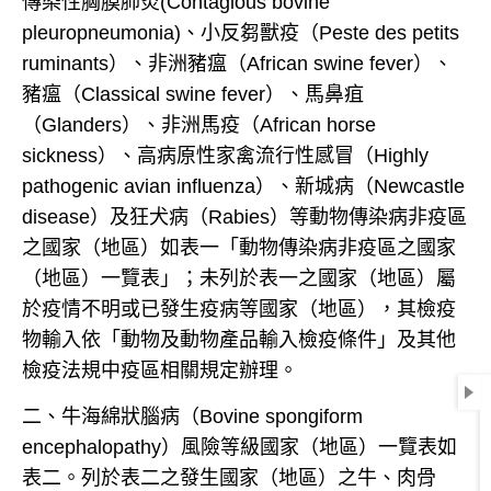
傳染性胸膜肺炎(Contagious bovine
pleuropneumonia)、小反芻獸疫（Peste des petits
ruminants）、非洲豬瘟（African swine fever）、
豬瘟（Classical swine fever
）、馬鼻疽
（Glanders）、非洲馬疫（African horse
sickness）、高病原性家禽流行性感冒（Highly
pathogenic avian influenza）、新城病（Newcastle
disease）及狂犬病（Rabies）等動物傳染病非疫區
之國家（地區）如表一「動物傳染病非疫區之國家
（地區）一覽表」；未列於表一之國家（地區）屬
於疫情不明或已發生疫病等國家（地區），
其檢疫
物輸入依「動物及動物產品輸入檢疫條件」及其他
檢疫法規中疫區相關規定辦理。
二、牛海綿狀腦病（Bovine spongiform
encephalopathy）風險等級國家（地區）一覽表如
表二。列於表二之發生國家（地區）之牛、肉骨