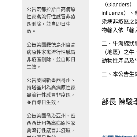
（
Glanders
）
公告宏都拉斯自高病原
influenza
）、
性家禽流行性感冒非疫
染病非疫區之
區刪除，並自即日生
物輸入依「輸
效。
二、牛海綿狀
公告美國羅德島州自高
（地區）之牛
病原性家禽流行性感冒
非疫區刪除，並自即日
動物性產品及
生效。
三、本公告生
公告美國新墨西哥州、
肯塔基州為高病原性家
禽流行性感冒非疫區，
部長
陳駿
並自即日生效。
公告美國喬治亞州、密
西西比州為高病原性家
禽流行性感冒非疫區，