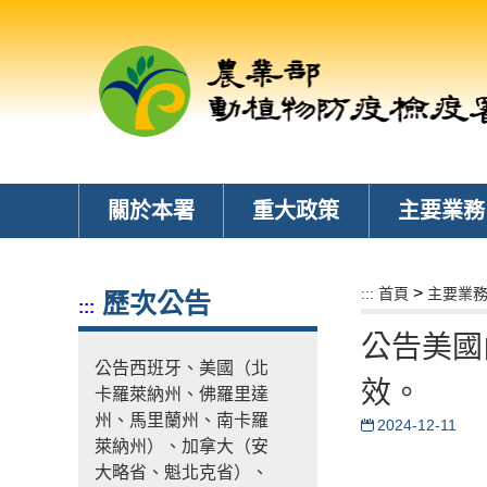
跳
到
主
要
內
容
區
塊
關於本署
重大政策
主要業務
>
:::
首頁
主要業
歷次公告
:::
公告美國
公告西班牙、美國（北
效。
卡羅萊納州、佛羅里達
州、馬里蘭州、南卡羅
2024-12-11
萊納州）、加拿大（安
大略省、魁北克省）、