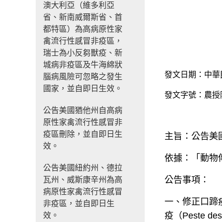
澳大利亞（維多利亞
省、新南威爾斯省、首
都特區）為高病原性家
禽流行性感冒非疫區，
瑞士為小反芻獸疫、新
城病非疫區及牛海綿狀
發文日期：中華
腦病風險可忽略之發生
國家，並自即日生效。
發文字號：農授
公告美國猶他州自高病
原性家禽流行性感冒非
疫區刪除，並自即日生
主旨：公告美
效。
依據：「動物
公告美國紐約州、德拉
公告事項：
瓦州、威斯康辛州為高
病原性家禽流行性感冒
一、修正口蹄
非疫區，並自即日生
疫（
Peste des
效。