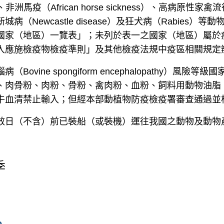
、非洲馬疫（
African horse sickness
）、高病原性家禽流
新城病（
Newcastle disease
）及狂犬病（
Rabies
）等動
國家（地區）一覽表」；未列於表一之國家（地區）屬於
入應施檢疫物檢疫準則」及其他檢疫法規中疫區相關規定
腦病（
Bovine spongiform encephalopathy
）風險等級國
、肉骨粉、肉粉、骨粉、禽肉粉、血粉、飼料用動物油脂
牛血清禁止輸入；但經本部動植物防疫檢疫署審查通過並
效日（不含）前已裝船（或裝機）運往我國之動物及動物
季