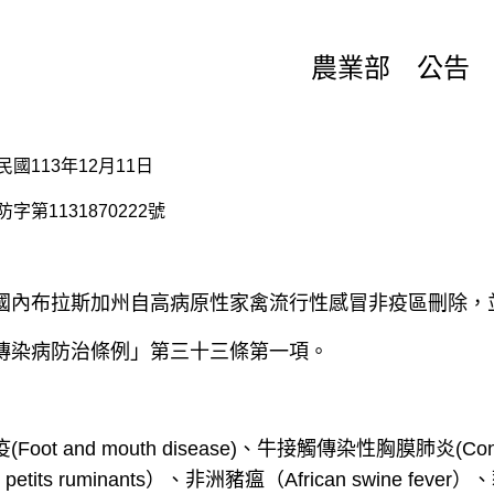
農業部 公告
民國
113
年
12
月
11
日
防字第
1131870222
號
國內布拉斯加州自高病原性家禽流行性感冒非疫區刪除，
傳染病防治條例」第三十三條第一項。
疫
(Foot and mouth disease)
、牛接觸傳染性胸膜肺炎
(Con
 petits ruminants
）、非洲豬瘟（
African swine fever
）、