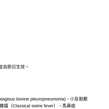
並自即日生效。
tagious bovine pleuropneumonia)
、小反芻獸
豬瘟（
C
lassical swine fever
）、馬鼻疽