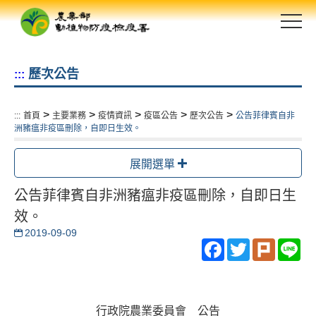
跳
到
主
要
歷次公告
:::
內
容
區
>
>
>
>
>
:::
首頁
主要業務
疫情資訊
疫區公告
歷次公告
公告菲律賓自非
塊
洲豬瘟非疫區刪除，自即日生效。
展開選單
公告菲律賓自非洲豬瘟非疫區刪除，自即日生
效。
2019-09-09
Facebook
Twitter
Plurk
Li
行政院農業委員會 公告