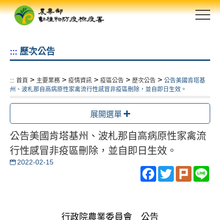
跳
到
主
要
歷次公告
:::
內
容
區
>
>
>
>
>
:::
首頁
主要業務
疫情資訊
疫區公告
歷次公告
公告美國肯塔基
塊
州、波札那自高病原性家禽流行性感冒非疫區刪除，並自即日生效。
展開選單
公告美國肯塔基州、波札那自高病原性家禽流
行性感冒非疫區刪除，並自即日生效。
2022-02-15
Facebook
Twitter
Plurk
Li
行政院農業委員會 公告