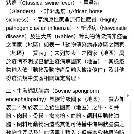
豬瘟（Classical swine fever
）、馬鼻疽
（Glanders）、非洲馬疫（African horse
sickness）、高病原性家禽流行性感冒（Highly
pathogenic avian influenza）、新城病（Newcastle
disease）及狂犬病（Rabies）等動物傳染病非疫區
之國家（地區）如表一「動物傳染病非疫區之國家
（地區）一覽表」；未列於表一之國家（地區）屬
於疫情不明或已發生疫病等國家（地區），
其檢疫
物輸入依「動物及動物產品輸入檢疫條件」及其他
檢疫法規中疫區相關規定辦理。
二、牛海綿狀腦病（Bovine spongiform
encephalopathy）風險等級國家（地區）一覽表如
表二。列於表二之發生國家（地區）之牛、肉骨
粉、肉粉、骨粉、禽肉粉、血粉、飼料用動物油
脂、飼料用動物油渣或其他可傳播牛海綿狀腦病之
動物性產品及牛血清禁止輸入；但經本會動植物防