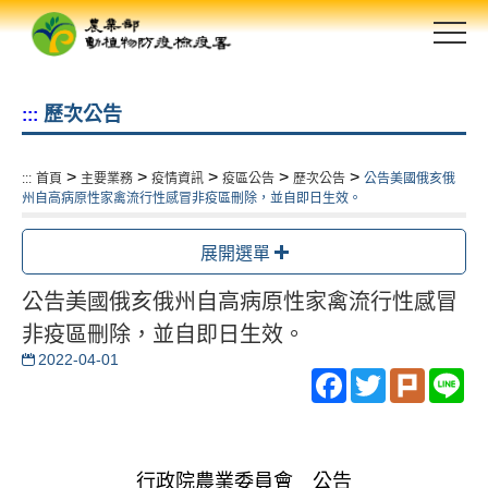
跳
到
主
要
歷次公告
:::
內
容
區
>
>
>
>
>
:::
首頁
主要業務
疫情資訊
疫區公告
歷次公告
公告美國俄亥俄
塊
州自高病原性家禽流行性感冒非疫區刪除，並自即日生效。
展開選單
公告美國俄亥俄州自高病原性家禽流行性感冒
非疫區刪除，並自即日生效。
2022-04-01
Facebook
Twitter
Plurk
Li
行政院農業委員會 公告