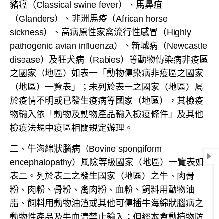
豬瘟（Classical swine fever
）、馬鼻疽
（Glanders）、非洲馬疫（African horse
sickness）、高病原性家禽流行性感冒（Highly
pathogenic avian influenza）、新城病（Newcastle
disease）及狂犬病（Rabies）等動物傳染病非疫區
之國家（地區）如表一「動物傳染病非疫區之國家
（地區）一覽表」；未列於表一之國家（地區）屬
於疫情不明或已發生疫病等國家（地區），
其檢疫
物輸入依「動物及動物產品輸入檢疫條件」及其他
檢疫法規中疫區相關規定辦理。
二、牛海綿狀腦病（Bovine spongiform
encephalopathy）風險等級國家（地區）一覽表如
表二。列於表二之發生國家（地區）之牛、肉骨
粉、肉粉、骨粉、禽肉粉、血粉、飼料用動物油
脂、飼料用動物油渣或其他可傳播牛海綿狀腦病之
動物性產品及牛血清禁止輸入；但經本會動植物防